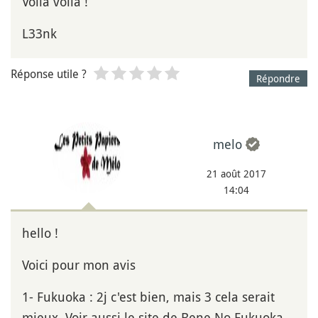
Voila voila !
L33nk
Réponse utile ?
Répondre
melo
21 août 2017
14:04
hello !
Voici pour mon avis
1- Fukuoka : 2j c'est bien, mais 3 cela serait
mieux. Voir aussi le site de Bene No Fukuoka