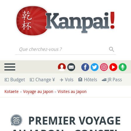
Que cherchez-vous ?
💶 Budget
💴 Change ¥
✈️ Vols
🏨 Hôtels
🚄 JR Pass
🪪
Kotaete
»
Voyage au Japon
»
Visites au Japon
PREMIER VOYAGE