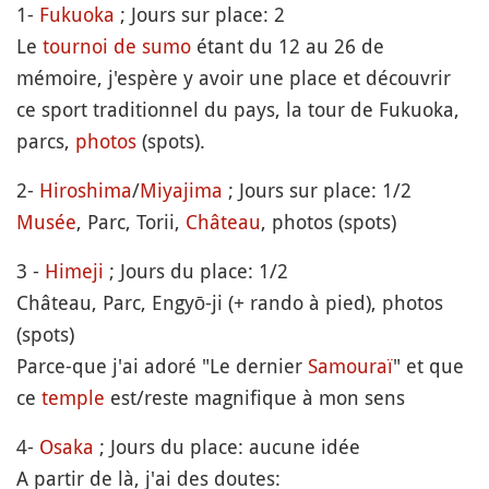
1-
Fukuoka
; Jours sur place: 2
Le
tournoi de sumo
étant du 12 au 26 de
mémoire, j'espère y avoir une place et découvrir
ce sport traditionnel du pays, la tour de Fukuoka,
parcs,
photos
(spots).
2-
Hiroshima
/
Miyajima
; Jours sur place: 1/2
Musée
, Parc, Torii,
Château
, photos (spots)
3 -
Himeji
; Jours du place: 1/2
Château, Parc, Engyō-ji (+ rando à pied), photos
(spots)
Parce-que j'ai adoré "Le dernier
Samouraï
" et que
ce
temple
est/reste magnifique à mon sens
4-
Osaka
; Jours du place: aucune idée
A partir de là, j'ai des doutes: