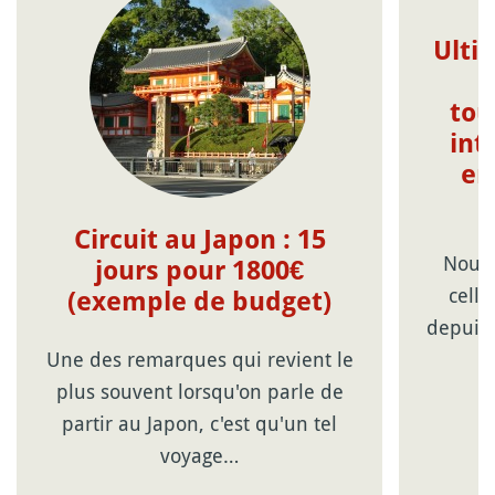
Ulti
tou
int
en
Circuit au Japon : 15
Nouve
jours pour 1800€
celle
(exemple de budget)
depuis 
Une des remarques qui revient le
plus souvent lorsqu'on parle de
partir au Japon, c'est qu'un tel
voyage…