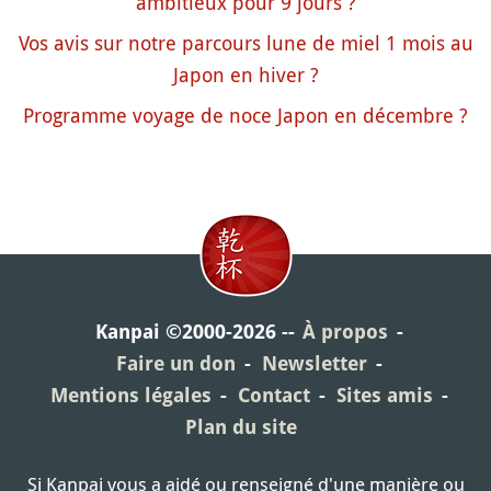
ambitieux pour 9 jours ?
Vos avis sur notre parcours lune de miel 1 mois au
Japon en hiver ?
Programme voyage de noce Japon en décembre ?
Kanpai ©2000-2026
À propos
Faire un don
Newsletter
Mentions légales
Contact
Sites amis
Plan du site
Si Kanpai vous a aidé ou renseigné d'une manière ou