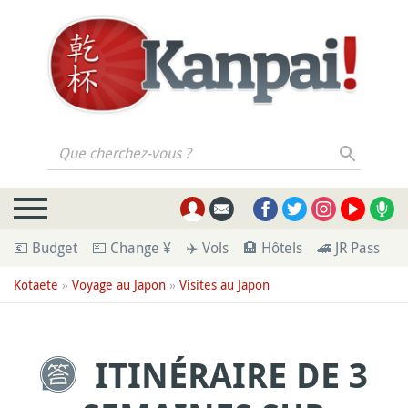
Que cherchez-vous ?
💶 Budget
💴 Change ¥
✈️ Vols
🏨 Hôtels
🚄 JR Pass
🪪
Kotaete
»
Voyage au Japon
»
Visites au Japon
ITINÉRAIRE DE 3