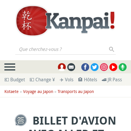
Que cherchez-vous ?
💶 Budget
💴 Change ¥
✈️ Vols
🏨 Hôtels
🚄 JR Pass
🪪
Kotaete
»
Voyage au Japon
»
Transports au Japon
BILLET D'AVION