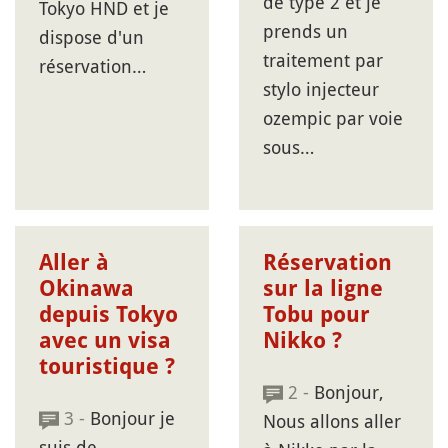
de type 2 et je
Tokyo HND et je
prends un
dispose d'un
traitement par
réservation…
stylo injecteur
ozempic par voie
sous…
Aller à
Réservation
Okinawa
sur la ligne
depuis Tokyo
Tobu pour
avec un visa
Nikko ?
touristique ?
2 -
Bonjour,
3 -
Bonjour je
Nous allons aller
suis de