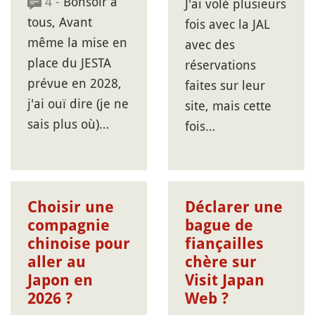
4 -
Bonsoir à
J'ai volé plusieurs
tous, Avant
fois avec la JAL
même la mise en
avec des
place du JESTA
réservations
prévue en 2028,
faites sur leur
j'ai ouï dire (je ne
site, mais cette
sais plus où)…
fois…
Choisir une
Déclarer une
compagnie
bague de
chinoise pour
fiançailles
aller au
chère sur
Japon en
Visit Japan
2026 ?
Web ?