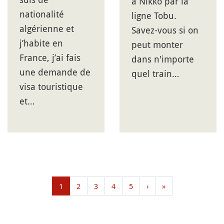
à Nikko par la
nationalité
ligne Tobu.
algérienne et
Savez-vous si on
j’habite en
peut monter
France, j’ai fais
dans n'importe
une demande de
quel train…
visa touristique
et…
1
2
3
4
5
›
»