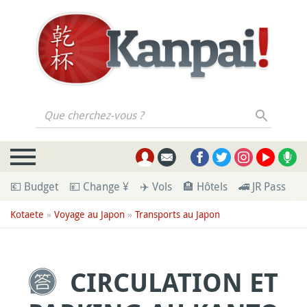
Que cherchez-vous ?
💶 Budget
💴 Change ¥
✈️ Vols
🏨 Hôtels
🚄 JR Pass
🪪
Kotaete
»
Voyage au Japon
»
Transports au Japon
CIRCULATION ET