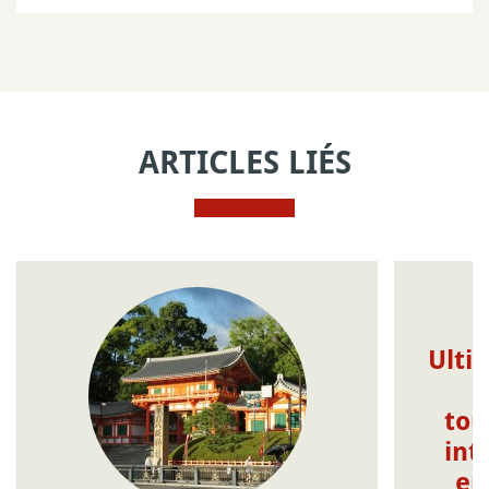
ARTICLES LIÉS
Ulti
tou
int
en