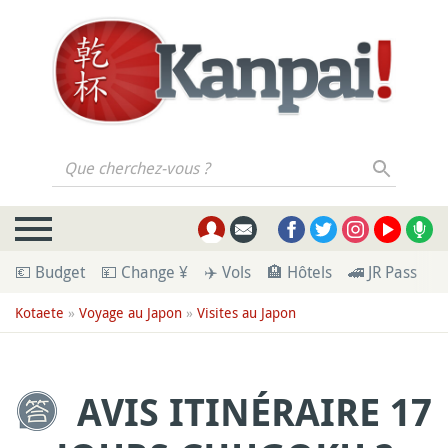
Que cherchez-vous ?
💶 Budget
💴 Change ¥
✈️ Vols
🏨 Hôtels
🚄 JR Pass
🪪
Kotaete
»
Voyage au Japon
»
Visites au Japon
AVIS ITINÉRAIRE 17