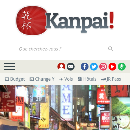
Que cherchez-vous ?
💶 Budget
💴 Change ¥
✈️ Vols
🏨 Hôtels
🚄 JR Pass
🪪