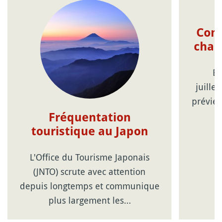
Com
chal
Be
juille
prévien
Fréquentation
touristique au Japon
L'Office du Tourisme Japonais
(JNTO) scrute avec attention
depuis longtemps et communique
plus largement les…