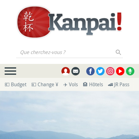
Que cherchez-vous ?
💶 Budget
💴 Change ¥
✈️ Vols
🏨 Hôtels
🚄 JR Pass
🪪