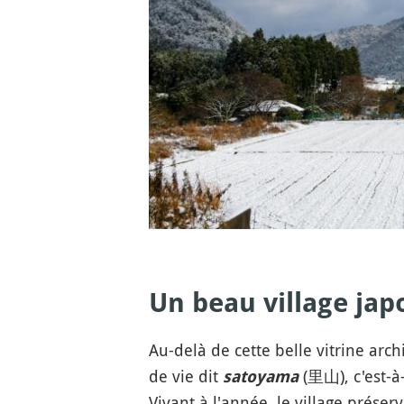
Un beau village jap
Au-delà de cette belle vitrine arc
de vie dit
(里山), c'est-à
satoyama
Vivant à l'année, le village préser