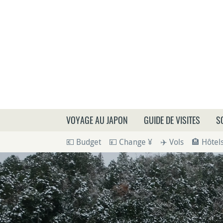
Que
VOYAGE AU JAPON
GUIDE DE VISITES
S
💶 Budget
💴 Change ¥
✈️ Vols
🏨 Hôtel