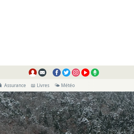
🧳 Assurance
📖 Livres
🌤 Météo