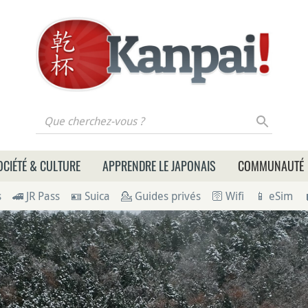
 cherchez-vous ?
OCIÉTÉ & CULTURE
APPRENDRE LE JAPONAIS
COMMUNAUTÉ
s
🚄 JR Pass
🪪 Suica
💁 Guides privés
🛜 Wifi
📱 eSim