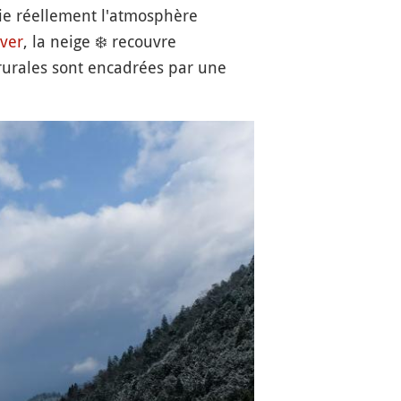
ie réellement l'atmosphère
iver
, la neige
❄️
recouvre
 rurales sont encadrées par une