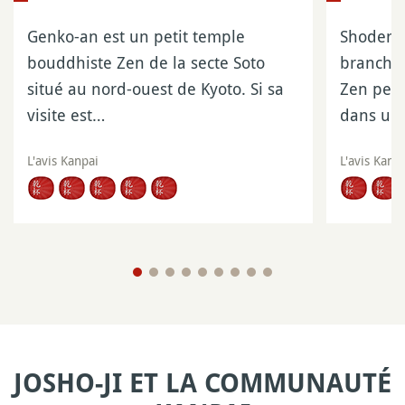
Genko-an est un petit temple
Shoden-j
bouddhiste Zen de la secte Soto
branche
situé au nord-ouest de Kyoto. Si sa
Zen perc
visite est…
dans un
L'avis Kanpai
L'avis Kanp
JOSHO-JI ET LA COMMUNAUTÉ