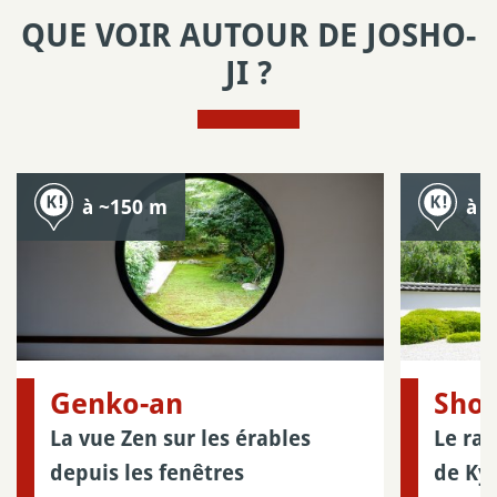
QUE VOIR AUTOUR DE JOSHO-
JI ?
à ~150 m
à 
Genko-an
Shod
La vue Zen sur les érables
Le rav
depuis les fenêtres
de Ky