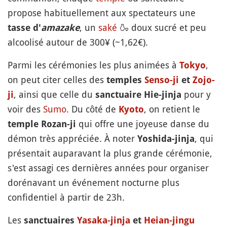
propose habituellement aux spectateurs une
, un
saké
🍶
doux sucré et peu
tasse d'
amazake
alcoolisé autour de 300¥ (~1,62€).
Parmi les cérémonies les plus animées à
,
Tokyo
on peut citer celles des
temples
Senso-ji
et
Zojo-
, ainsi que celle du
pour y
ji
sanctuaire Hie-jinja
voir des
Sumo
. Du côté de
, on retient le
Kyoto
qui offre une joyeuse danse du
temple Rozan-ji
démon très appréciée. À noter
, qui
Yoshida-jinja
présentait auparavant la plus grande cérémonie,
s'est assagi ces dernières années pour organiser
dorénavant un événement nocturne plus
confidentiel à partir de 23h.
Les
sanctuaires
Yasaka-jinja
et
Heian-jingu