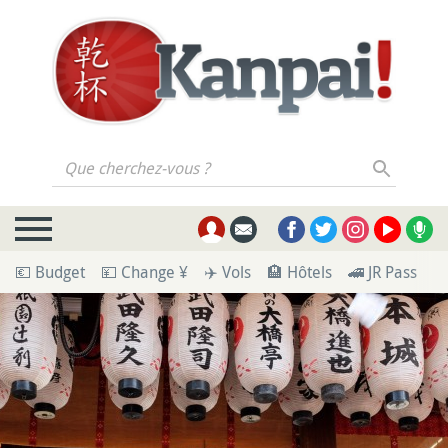
Que cherchez-vous ?
💶 Budget
💴 Change ¥
✈️ Vols
🏨 Hôtels
🚄 JR Pass
🪪