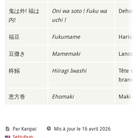
鬼は外! 福は
Oni wa soto ! Fuku wa
Dehors 
内!
uchi !
福豆
Fukumame
Haricot
豆撒き
Mamemaki
Lancer 
柊鰯
Hiiragi Iwashi
Tête de
branch
恵方巻
Ehomaki
Maki po
Par
Kanpai
Mis à jour le 16 avril 2026
Setsubun