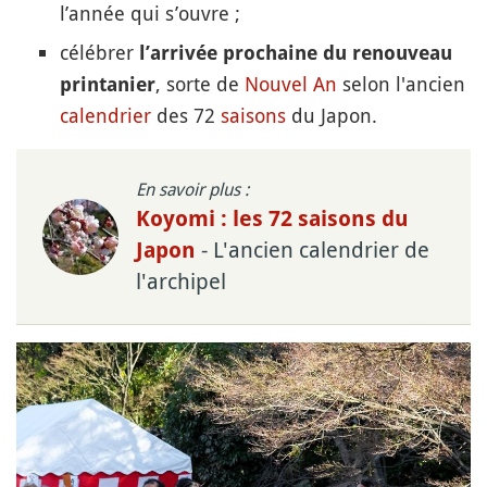
l’année qui s’ouvre ;
célébrer
l’arrivée prochaine du renouveau
, sorte de
Nouvel An
selon l'ancien
printanier
calendrier
des 72
saisons
du Japon.
En savoir plus :
Koyomi : les 72 saisons du
- L'ancien calendrier de
Japon
l'archipel