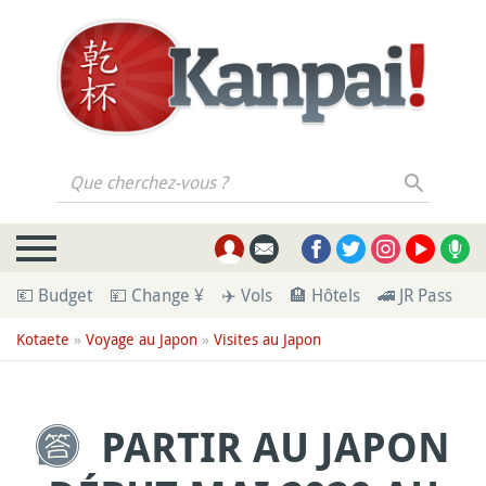
Que cherchez-vous ?
💶 Budget
💴 Change ¥
✈️ Vols
🏨 Hôtels
🚄 JR Pass
🪪
Kotaete
»
Voyage au Japon
»
Visites au Japon
PARTIR AU JAPON