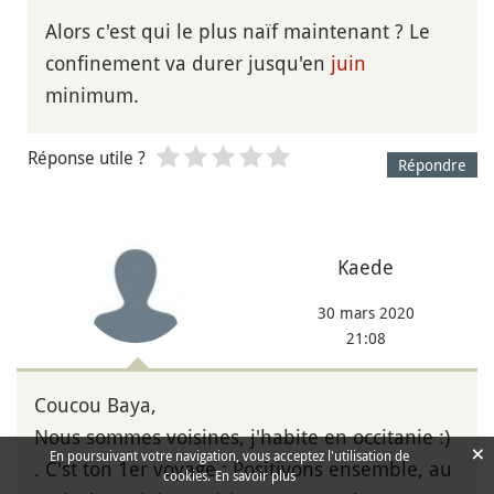
Alors c'est qui le plus naïf maintenant ? Le
confinement va durer jusqu'en
juin
minimum.
Réponse utile ?
Répondre
Kaede
30 mars 2020
21:08
Coucou Baya,
Nous sommes voisines, j'habite en occitanie :)
×
En poursuivant votre navigation, vous acceptez l'utilisation de
. C'st ton 1er voyage : Positivons ensemble, au
cookies.
En savoir plus