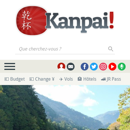
Que cherchez-vous ?
💶 Budget
💴 Change ¥
✈️ Vols
🏨 Hôtels
🚄 JR Pass
🪪