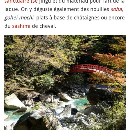
sanctuaire
Ise
Jingu et du matériau pour l’art de la
laque. On y déguste également des nouilles
soba
,
gohei mochi
, plats à base de châtaignes ou encore
du
sashimi
de cheval.