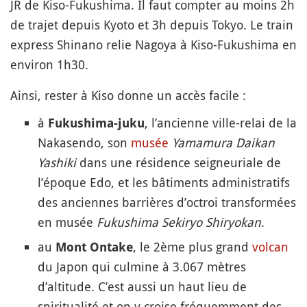
JR de Kiso-Fukushima. Il faut compter au moins 2h
de trajet depuis Kyoto et 3h depuis Tokyo. Le train
express Shinano relie Nagoya à Kiso-Fukushima en
environ 1h30.
Ainsi, rester à Kiso donne un accès facile :
à
, l’ancienne ville-relai de la
Fukushima-juku
Nakasendo, son
musée
Yamamura Daikan
Yashiki
dans une résidence seigneuriale de
l’époque Edo, et les bâtiments administratifs
des anciennes barrières d’octroi transformées
en musée
Fukushima Sekiryo Shiryokan
.
au
, le 2ème plus grand
volcan
Mont Ontake
du Japon qui culmine à 3.067 mètres
d’altitude. C’est aussi un haut lieu de
spiritualité et on y croise fréquemment des