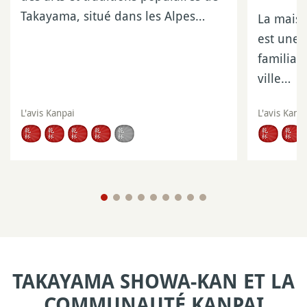
Takayama, situé dans les Alpes…
La maiso
est une 
familial
ville…
L'avis Kanpai
L'avis Kanp
TAKAYAMA SHOWA-KAN ET LA
COMMUNAUTÉ KANPAI