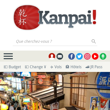
Que cherchez-vous ?
💶 Budget
💴 Change ¥
✈️ Vols
🏨 Hôtels
🚄 JR Pass
🪪