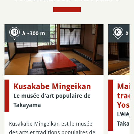
à ~300 m
à 
Kusakabe Mingeikan
Mai
trad
Le musée d'art populaire de
Yosh
Takayama
L'élég
Kusakabe Mingeikan est le musée
Taka
des arts et traditions populaires de