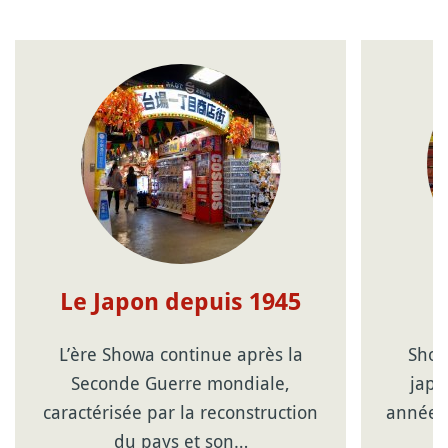
Le Japon depuis 1945
L’ère Showa continue après la
Show
Seconde Guerre mondiale,
japo
caractérisée par la reconstruction
année l
du pays et son…