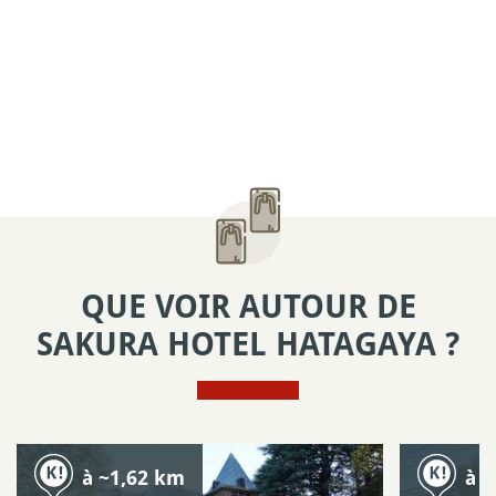
QUE VOIR AUTOUR DE
SAKURA HOTEL HATAGAYA ?
à ~1,62 km
à 