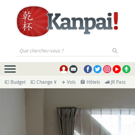
Que cherchez-vous ?
💶 Budget
💴 Change ¥
✈️ Vols
🏨 Hôtels
🚄 JR Pass
🪪