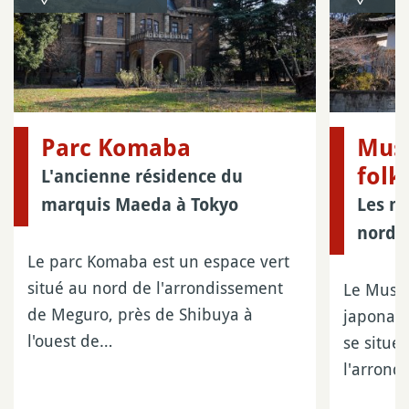
Parc Komaba
Musé
folk
L'ancienne résidence du
marquis Maeda à Tokyo
Les m
nord 
Le parc Komaba est un espace vert
situé au nord de l'arrondissement
Le Musée
de Meguro, près de Shibuya à
japonais
l'ouest de…
se situe
l'arrond