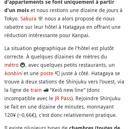
d'appartements se font uniquement à partir
et nous restions une dizaine de jours à
d'un mois
Tokyo.
Sakura
🌸
nous a alors proposé de nous
rabattre sur leur hôtel à Hatagaya en offrant une
réduction intéressante pour Kanpai.
La situation géographique de l'hôtel est plutôt
correcte. À quelques dizaines de mètres du
métro
🚇
, avec quelques petits restaurants, un
konbini
et une
poste
📮
juste à côté. Hatagaya se
trouve à deux stations de Shinjuku vers l'ouest, via
la ligne de
train
🚅
"Keiô new line" (donc
incompatible avec le
JR Pass
). Rejoindre Shinjuku
se fait en une dizaine de minutes, monnayant
120¥ (~0,66€), c'est donc relativement pratique.
Il existe plusieurs types de
chambres (toutes de