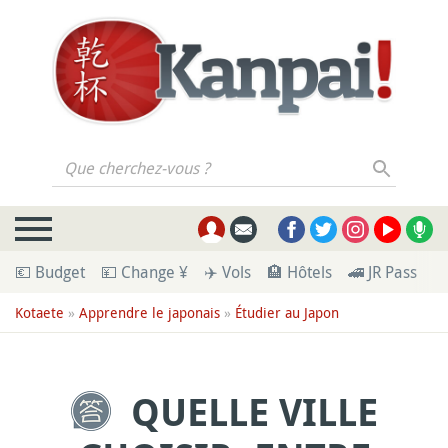
Que cherchez-vous ?
💶 Budget
💴 Change ¥
✈️ Vols
🏨 Hôtels
🚄 JR Pass
🪪
Kotaete
»
Apprendre le japonais
»
Étudier au Japon
QUELLE VILLE