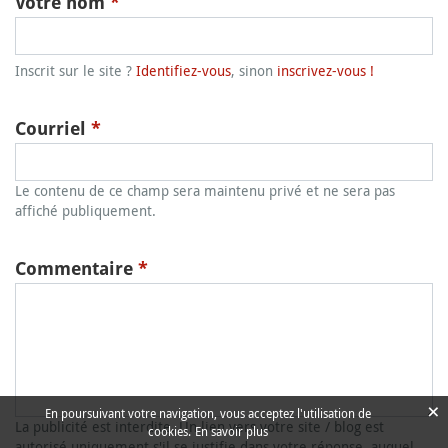
Votre nom
*
Inscrit sur le site ?
Identifiez-vous
, sinon
inscrivez-vous !
Courriel
*
Le contenu de ce champ sera maintenu privé et ne sera pas
affiché publiquement.
Commentaire
*
×
En poursuivant votre navigation, vous acceptez l'utilisation de
La publicité est interdite. Un lien vers votre site / blog est
cookies.
En savoir plus
autorisé uniquement s'il se justifie dans votre réponse, auquel