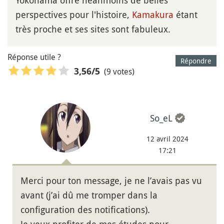
Yokohama offre néanmoins de belles
perspectives pour l'histoire,
Kamakura
étant
très proche et ses sites sont fabuleux.
Réponse utile ?
Répondre
(9 votes)
3,56
/5
So_eL
12 avril 2024
17:21
Merci pour ton message, je ne l’avais pas vu
avant (j’ai dû me tromper dans la
configuration des notifications).
Je veux profiter de mes études pour