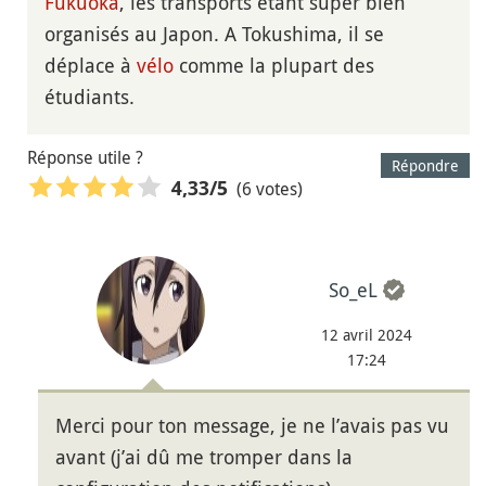
Fukuoka
, les transports étant super bien
organisés au Japon. A Tokushima, il se
déplace à
vélo
comme la plupart des
étudiants.
Réponse utile ?
Répondre
(6 votes)
4,33
/5
So_eL
12 avril 2024
17:24
Merci pour ton message, je ne l’avais pas vu
avant (j’ai dû me tromper dans la