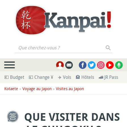
Que cherchez-vous ?
💶 Budget
💴 Change ¥
✈️ Vols
🏨 Hôtels
🚄 JR Pass
🪪
Kotaete
»
Voyage au Japon
»
Visites au Japon
QUE VISITER DANS