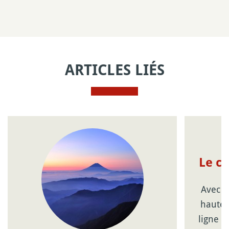
ARTICLES LIÉS
Le c
Avec l
haute 
ligne d