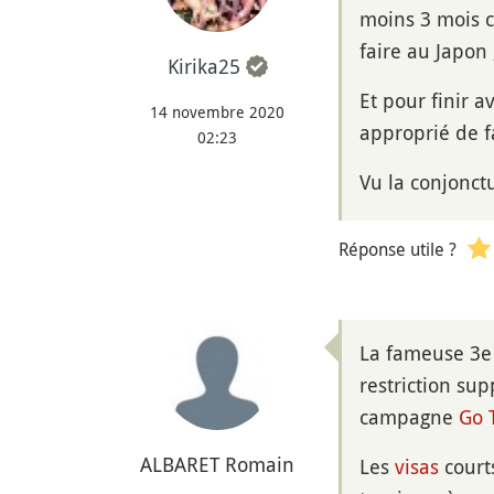
moins 3 mois ce
faire au Japon 
Kirika25
Et pour finir 
14 novembre 2020
approprié de f
02:23
Vu la conjonctu
Réponse utile ?
La fameuse 3e
restriction su
campagne
Go 
ALBARET Romain
Les
visas
courts