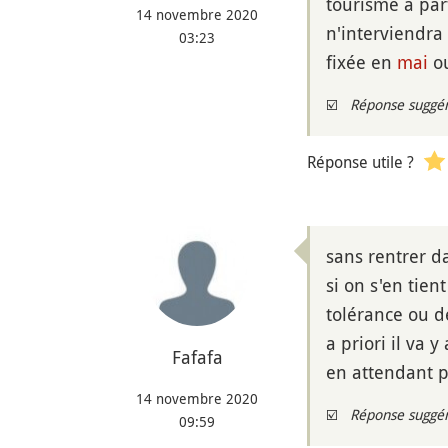
tourisme à part
14 novembre 2020
n'interviendra
03:23
fixée en
mai
ou
☑️
Réponse suggé
Réponse utile ?
sans rentrer d
si on s'en tien
tolérance ou de
a priori il va 
Fafafa
en attendant p
14 novembre 2020
☑️
Réponse suggé
09:59