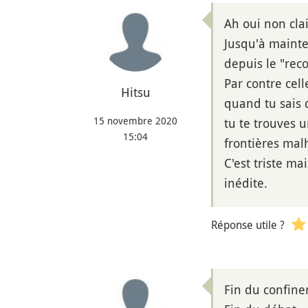
Ah oui non cla
Jusqu'à mainte
depuis le "rec
Par contre cel
Hitsu
quand tu sais 
15 novembre 2020
tu te trouves u
15:04
frontières ma
C'est triste ma
inédite.
Réponse utile ?
Fin du confine