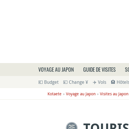
Que
VOYAGE AU JAPON
GUIDE DE VISITES
S
💶 Budget
💴 Change ¥
✈️ Vols
🏨 Hôtel
Kotaete
»
Voyage au Japon
»
Visites au Japon
TOURIS