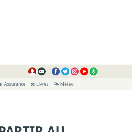
🧳 Assurance
📖 Livres
🌤 Météo
PARTIR AU