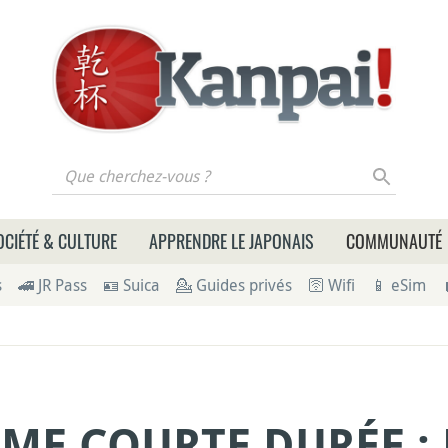
 cherchez-vous ?
OCIÉTÉ & CULTURE
APPRENDRE LE JAPONAIS
COMMUNAUTÉ
s
🚄 JR Pass
🪪 Suica
💁 Guides privés
🛜 Wifi
📱 eSim
ME COURTE DURÉE : 