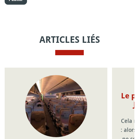
ARTICLES LIÉS
Le pr
J
Cela n
: alor
ne sem