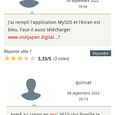
09 septembre 2022
19:34
J'ai rempli l'application MySOS et l'écran est
bleu. Faut-il aussi télécharger
www.visitjapan.digital
...?
Réponse utile ?
Répondre
(3 votes)
3,33
/5
quinsat
09 septembre 2022
20:19
entré au japon en
mai
2022 visa famille je