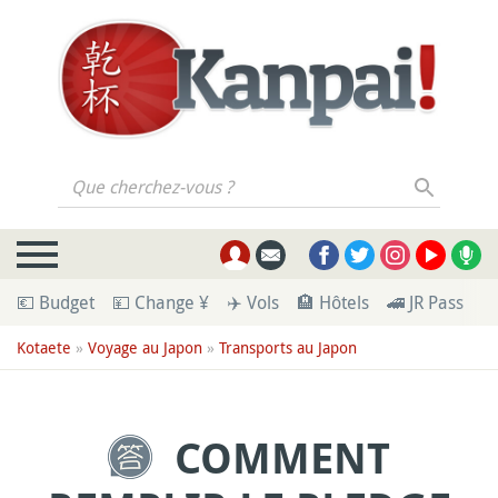
Que cherchez-vous ?
💶 Budget
💴 Change ¥
✈️ Vols
🏨 Hôtels
🚄 JR Pass
🪪
Kotaete
»
Voyage au Japon
»
Transports au Japon
COMMENT