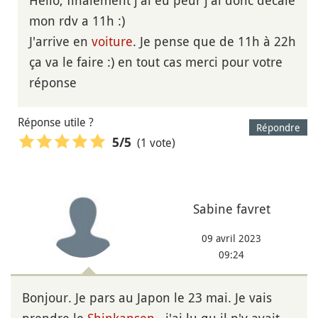
Hello, finalement j'ai eu peur j'ai donc décalé
mon rdv a 11h :)
J'arrive en
voiture
. Je pense que de 11h à 22h
ça va le faire :) en tout cas merci pour votre
réponse
Réponse utile ?
Répondre
(1 vote)
5
/5
Sabine favret
09 avril 2023
09:24
Bonjour. Je pars au Japon le 23 mai. Je vais
prendre le
Shinkansen
, j'ai lu qu il n'y avait