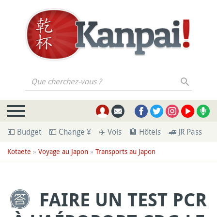
Que cherchez-vous ?
💶 Budget
💴 Change ¥
✈️ Vols
🏨 Hôtels
🚄 JR Pass
🪪
Kotaete
»
Voyage au Japon
»
Transports au Japon
FAIRE UN TEST PCR