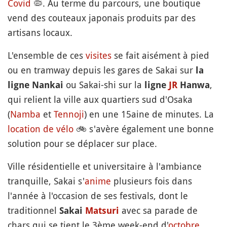
Covid
🦠
. Au terme du parcours, une boutique
vend des couteaux japonais produits par des
artisans locaux.
L'ensemble de ces
visites
se fait aisément à pied
ou en tramway depuis les gares de Sakai sur
la
ou Sakai-shi sur la
,
ligne Nankai
ligne
JR
Hanwa
qui relient la ville aux quartiers sud d'Osaka
(
Namba
et
Tennoji
) en une 15aine de minutes. La
location de vélo
🚲
s'avère également une bonne
solution pour se déplacer sur place.
Ville résidentielle et universitaire à l'ambiance
tranquille, Sakai s'
anime
plusieurs fois dans
l'année à l'occasion de ses festivals, dont le
traditionnel
avec sa parade de
Sakai
Matsuri
chars qui se tient le 3ème week-end d'
octobre
.