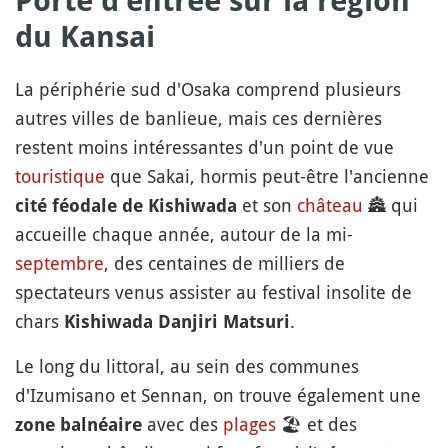
Porte d'entrée sur la région
du Kansai
La périphérie sud d'Osaka comprend plusieurs
autres villes de banlieue, mais ces dernières
restent moins intéressantes d'un point de vue
touristique
que Sakai, hormis peut-être l'ancienne
et son
château
🏯
qui
cité féodale de Kishiwada
accueille chaque année, autour de la mi-
septembre
, des centaines de milliers de
spectateurs venus assister au festival insolite de
chars
.
Kishiwada Danjiri Matsuri
Le long du littoral, au sein des communes
d'Izumisano et Sennan, on trouve également une
avec des
plages
🏖
et des
zone balnéaire