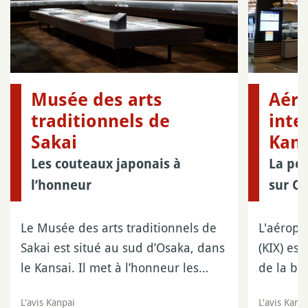
Musée des arts
Aéro
traditionnels de
inte
Sakai
Kans
Les couteaux japonais à
La por
l’honneur
sur O
Le Musée des arts traditionnels de
L'aéropo
Sakai est situé au sud d’Osaka, dans
(KIX) est
le Kansai. Il met à l’honneur les…
de la ba
L'avis Kanpai
L'avis Kanp