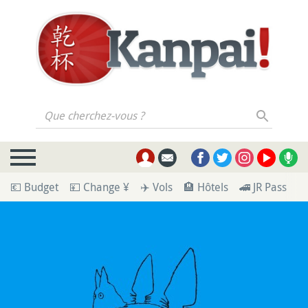
Que cherchez-vous ?
💶 Budget
💴 Change ¥
✈️ Vols
🏨 Hôtels
🚄 JR Pass
🪪