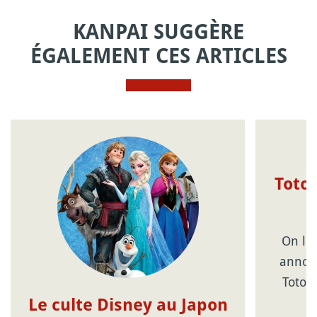
KANPAI SUGGÈRE
ÉGALEMENT CES ARTICLES
Totor
On le
annonc
Totor
Le culte Disney au Japon