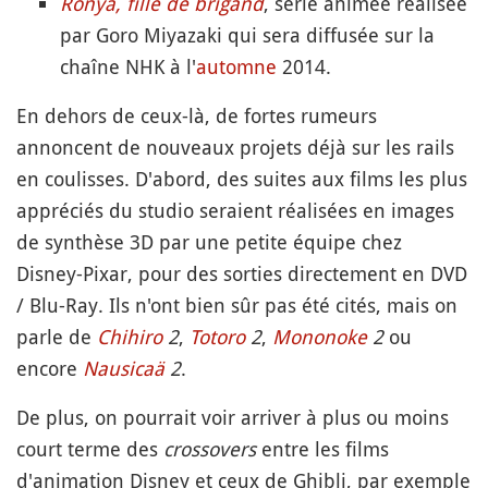
Ronya, fille de brigand
, série animée réalisée
par Goro Miyazaki qui sera diffusée sur la
chaîne NHK à l'
automne
2014.
En dehors de ceux-là, de fortes rumeurs
annoncent de nouveaux projets déjà sur les rails
en coulisses. D'abord, des suites aux films les plus
appréciés du studio seraient réalisées en images
de synthèse 3D par une petite équipe chez
Disney-Pixar, pour des sorties directement en DVD
/ Blu-Ray. Ils n'ont bien sûr pas été cités, mais on
parle de
Chihiro
2
,
Totoro
2
,
Mononoke
2
ou
encore
Nausicaä
2
.
De plus, on pourrait voir arriver à plus ou moins
court terme des
crossovers
entre les films
d'animation Disney et ceux de Ghibli, par exemple