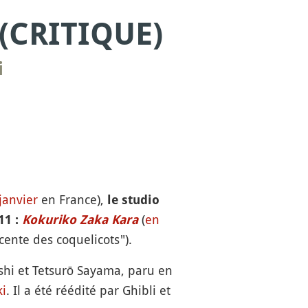
(CRITIQUE)
i
janvier
en France),
le studio
(
en
11 :
Kokuriko Zaka Kara
ente des coquelicots").
i et Tetsurō Sayama, paru en
i
. Il a été réédité par Ghibli et