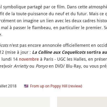
symbolique partagé par ce film. Dans cette atmosph
fit de la toute-puissance du neuf et du futur. Mais ce 
orcément on imagine un lien avec les deux cadres histo
al à passer le flambeau, en particulier le premier. Son
e.
icots
n'est pas encore annoncée officiellement en occid
2 (mise à jour :
La Colline aux Coquelicots
sortira au
u lundi 14
novembre
à Paris - UGC les Halles, en prése
(re)voir
Arrietty
ou
Ponyo
en DVD/ Blu-Ray, ou vous pr
uillet 2018
From up on Poppy Hill (review)