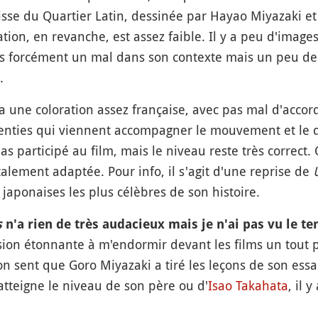
se du Quartier Latin, dessinée par Hayao Miyazaki et 
tion, en revanche, est assez faible. Il y a peu d'imag
 pas forcément un mal dans son contexte mais un peu d
.
 une coloration assez française, avec pas mal d'accord
enties qui viennent accompagner le mouvement et le d
pas participé au film, mais le niveau reste très correct
talement adaptée. Pour info, il s'agit d'une reprise de
aponaises les plus célèbres de son histoire.
s
n'a rien de très audacieux mais je n'ai pas vu le t
sion étonnante à m'endormir devant les films un tout p
n sent que Goro Miyazaki a tiré les leçons de son essa
l atteigne le niveau de son père ou d'
Isao Takahata
, il 