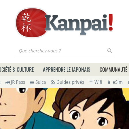
 cherchez-vous ?
OCIÉTÉ & CULTURE
APPRENDRE LE JAPONAIS
COMMUNAUTÉ
s
🚄 JR Pass
🪪 Suica
💁 Guides privés
🛜 Wifi
📱 eSim