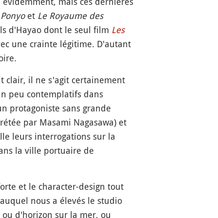
s, évidemment, mais ces dernières
c
Ponyo
et
Le Royaume des
ils d'Hayao dont le seul film
Les
vec une crainte légitime. D'autant
oire.
it clair, il ne s'agit certainement
 un peu contemplatifs dans
'un protagoniste sans grande
rprétée par Masami Nagasawa) et
e leurs interrogations sur la
ns la ville portuaire de
orte et le character-design tout
auquel nous a élevés le studio
 ou d'horizon sur la mer, ou