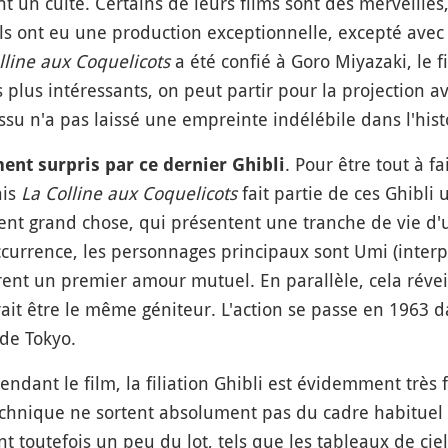
 un culte. Certains de leurs films sont des merveille
ils ont eu une production exceptionnelle, excepté ave
lline aux Coquelicots
a été confié à Goro Miyazaki, le f
 plus intéressants, on peut partir pour la projection a
ssu n'a pas laissé une empreinte indélébile dans l'hist
. Pour être tout à fa
ment surpris par ce dernier Ghibli
ais
La Colline aux Coquelicots
fait partie de ces Ghibli
ment grand chose, qui présentent une tranche de vie d
occurrence, les personnages principaux sont Umi (inte
nt un premier amour mutuel. En parallèle, cela réveill
rait être le même géniteur. L'action se passe en 1963 da
 de Tokyo.
dant le film, la filiation Ghibli est évidemment très f
chnique ne sortent absolument pas du cadre habituel 
t toutefois un peu du lot, tels que les tableaux de ciel