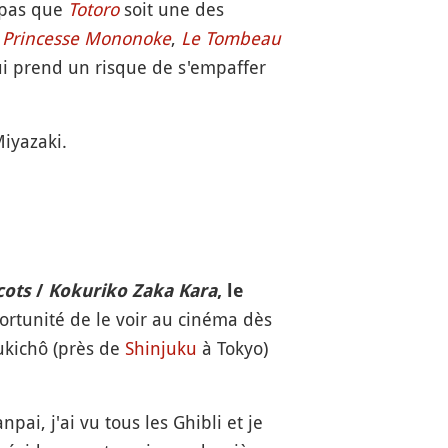
e pas que
Totoro
soit une des
e
Princesse Mononoke
,
Le Tombeau
ui prend un risque de s'empaffer
iyazaki.
cots
/
Kokuriko Zaka Kara
, le
pportunité de le voir au cinéma dès
ukichô (près de
Shinjuku
à Tokyo)
pai, j'ai vu tous les Ghibli et je