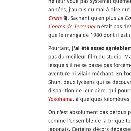
ne leur voue pas systématiquement
années, j'aurais du mal à dire qu'
Chats
🐈
. Sachant qu'en plus
La Co
Contes de Terremer
n'était pas des
que le manga de 1980 dont il est i
Pourtant,
j'ai été assez agréable
pas du meilleur film du studio. M
lesquels il ne se passe pas forcé
aventure ni vilain méchant. En l'
Shun, deux lycéens qui se découvre
disparition de leur père, qui pour
Yokohama
, à quelques kilomètres
On n'est absolument pas perdus pen
comme l'ensemble de la brique te
japonais. Certains décors dépassen