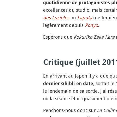
quotidienne de protagonistes pl
excellences du studio, mais certa
des Lucioles
ou
Laputa
) ne feraie
légèrement depuis
Ponyo
.
Espérons que
Kokuriko Zaka Kara
r
Critique (juillet 201
En arrivant au Japon il y a quelqu
, sortait l
dernier Ghibli en date
le lendemain de sa sortie. J'ai r
où la séance était quasiment plein
Penchons-nous donc sur
La Collin