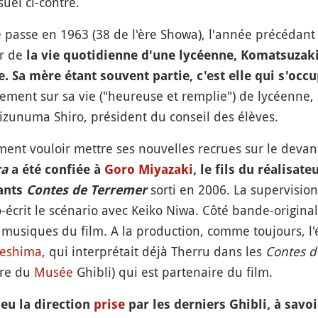
suel ci-contre.
 passe en 1963 (38 de l'ère Showa), l'année précédant
ur de
la vie quotidienne d'une lycéenne, Komatsuzak
te. Sa mère étant souvent partie, c'est elle qui s'oc
galement sur sa vie ("heureuse et remplie") de lycéenne
zunuma Shiro, président du conseil des élèves.
ment vouloir mettre ses nouvelles recrues sur le deva
ra
a été confiée à
Goro Miyazaki
, le fils du réalisat
sorti en 2006. La supervision
ants
Contes de Terremer
-écrit le scénario avec Keiko Niwa. Côté bande-originale,
musiques du film. A la production, comme toujours, l'é
Teshima
, qui interprétait déjà Therru dans les
Contes d
ire du
Musée
Ghibli) qui est partenaire du film.
peu la direction
prise
par les derniers Ghibli, à savoi