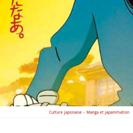
Culture japonaise
»
Manga et japanimation