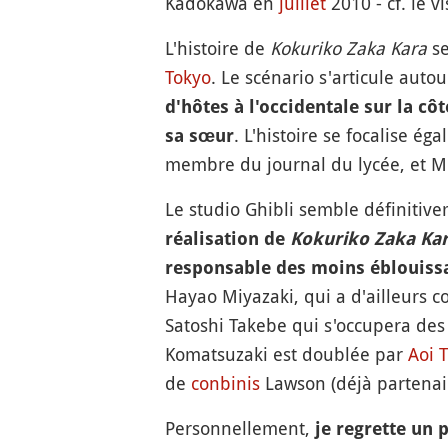
Kadokawa en
juillet
2010 - cf. le vi
L'histoire de
Kokuriko Zaka Kara
se
Tokyo
. Le scénario s'articule auto
d'hôtes à l'occidentale sur la cô
. L'histoire se focalise é
sa sœur
membre du journal du lycée, et Mi
Le studio Ghibli semble définitive
réalisation de
Kokuriko Zaka Ka
responsable des moins éblouiss
Hayao Miyazaki, qui a d'ailleurs co
Satoshi Takebe qui s'occupera des 
Komatsuzaki est doublée par
Aoi 
de
conbinis
Lawson (déjà partena
Personnellement,
je regrette un 