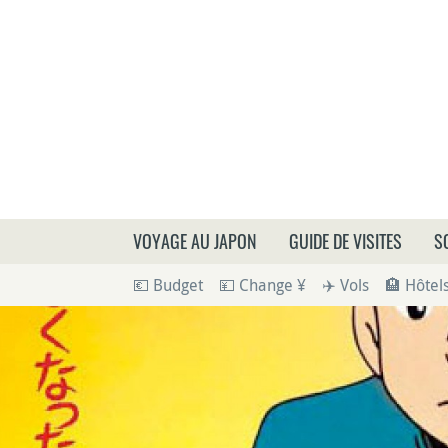
Que
VOYAGE AU JAPON
GUIDE DE VISITES
S
💶 Budget
💴 Change ¥
✈️ Vols
🏨 Hôtel