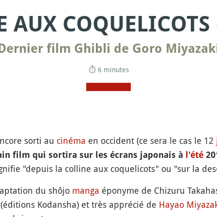
E AUX COQUELICOTS 
Dernier film Ghibli de Goro Miyazak
⏱ 6 minutes
ncore sorti au
cinéma
en occident (ce sera le cas le 12
n film qui sortira sur les écrans japonais à
l'été
20
 "depuis la colline aux coquelicots" ou "sur la desc
daptation du shôjo
manga
éponyme de Chizuru Takahash
(éditions Kodansha) et très apprécié de
Hayao Miyazak