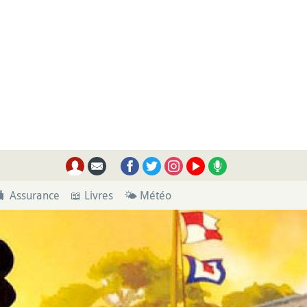
🧳 Assurance
📖 Livres
🌤 Météo