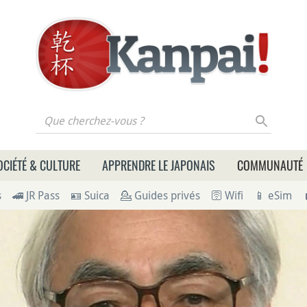
 cherchez-vous ?
OCIÉTÉ & CULTURE
APPRENDRE LE JAPONAIS
COMMUNAUTÉ
s
🚄 JR Pass
🪪 Suica
💁 Guides privés
🛜 Wifi
📱 eSim