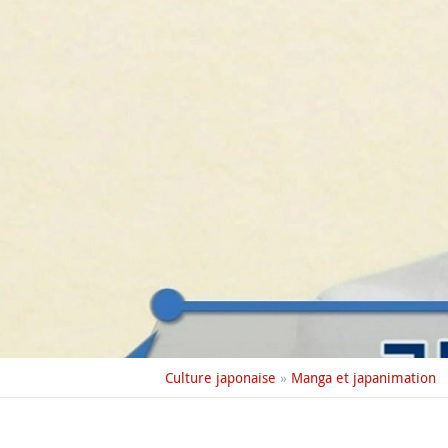
Culture japonaise
»
Manga et japanimation