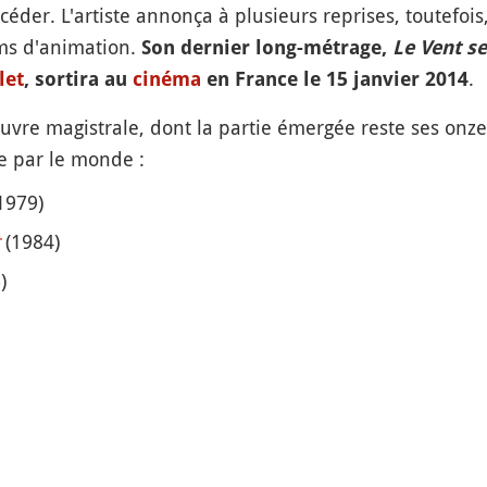
éder. L'artiste annonça à plusieurs reprises, toutefois,
lms d'animation.
Son dernier long-métrage,
Le Vent s
.
let
, sortira au
cinéma
en France le 15 janvier 2014
vre magistrale, dont la partie émergée reste ses onz
de par le monde :
1979)
(1984)
)