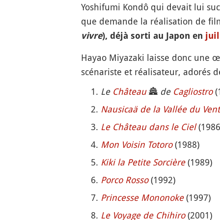
Yoshifumi Kondô qui devait lui succ
que demande la réalisation de fi
vivre
), déjà sorti au Japon en
juil
Hayao Miyazaki laisse donc une œu
scénariste et réalisateur, adorés 
Le
Château
🏯
de
Cagliostro
(
Nausicaä de la Vallée du Vent
Le Château dans le Ciel
(1986
Mon Voisin Totoro
(1988)
Kiki la Petite Sorcière
(1989)
Porco Rosso
(1992)
Princesse Mononoke
(1997)
Le Voyage de Chihiro
(2001)