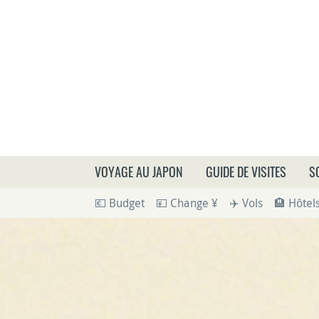
Que
VOYAGE AU JAPON
GUIDE DE VISITES
S
💶 Budget
💴 Change ¥
✈️ Vols
🏨 Hôtel