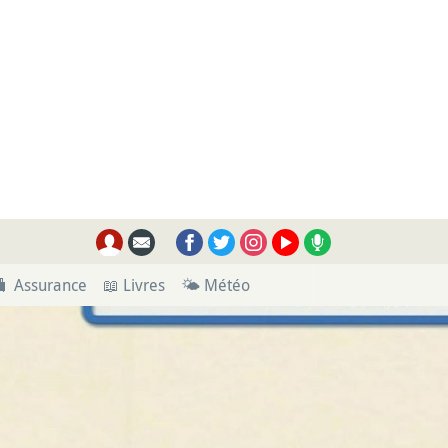
🧳 Assurance
📖 Livres
🌤 Météo