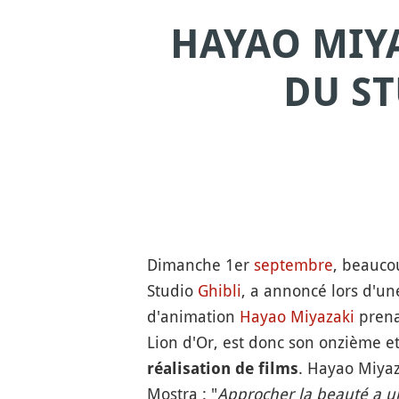
HAYAO MIYA
DU ST
Dimanche 1er
septembre
, beauco
Studio
Ghibli
, a annoncé lors d'un
d'animation
Hayao Miyazaki
prenai
Lion d'Or, est donc son onzième e
. Hayao Miyaz
réalisation de films
Mostra : "
Approcher la beauté a u