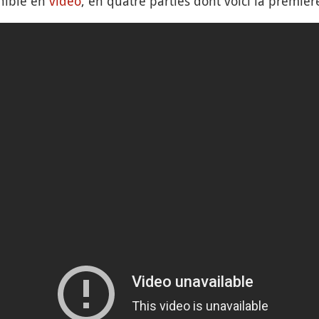
nible en
vidéo
, en quatre parties dont voici la première