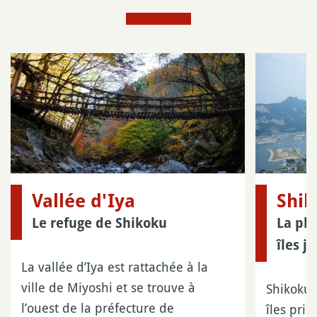
Vallée d'Iya
Shi
Le refuge de Shikoku
La plu
îles j
La vallée d’Iya est rattachée à la
ville de Miyoshi et se trouve à
Shikoku 
l’ouest de la préfecture de
îles pri