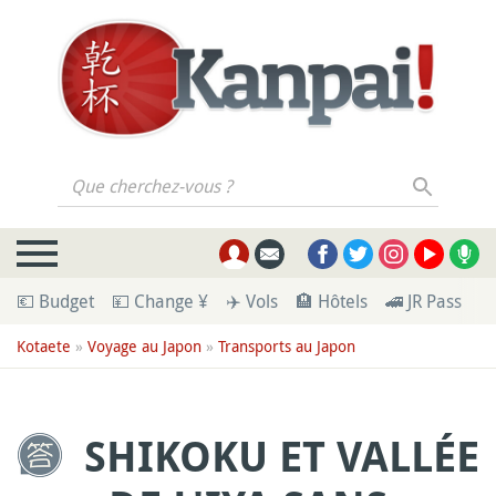
Que cherchez-vous ?
💶 Budget
💴 Change ¥
✈️ Vols
🏨 Hôtels
🚄 JR Pass
🪪
Kotaete
»
Voyage au Japon
»
Transports au Japon
SHIKOKU ET VALLÉE