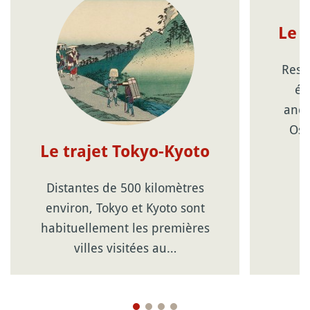
Le 
Resp
éc
anci
Osa
Le trajet Tokyo-Kyoto
Distantes de 500 kilomètres
environ, Tokyo et Kyoto sont
habituellement les premières
villes visitées au…