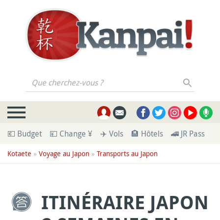
Que cherchez-vous ?
💶 Budget
💴 Change ¥
✈️ Vols
🏨 Hôtels
🚄 JR Pass
🪪
Kotaete
»
Voyage au Japon
»
Transports au Japon
ITINÉRAIRE JAPON