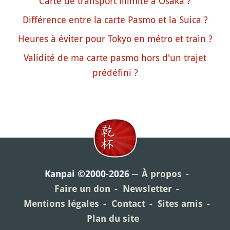
Carte de transport illimité à Osaka ?
Différence entre la carte Pasmo et la Suica ?
Heures à éviter pour Tokyo en métro et train ?
Validité de ma carte pasmo hors d'un trajet
prédéfini ?
Kanpai ©2000-2026
À propos
Faire un don
Newsletter
Mentions légales
Contact
Sites amis
Plan du site