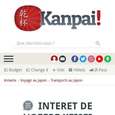
Que cherchez-vous ?
💶 Budget
💴 Change ¥
✈️ Vols
🏨 Hôtels
🚄 JR Pass
🪪
Kotaete
»
Voyage au Japon
»
Transports au Japon
INTERET DE