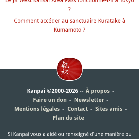
Le JR West Kansai Area Pass fonctionne-t-il à Tokyo
?
Comment accéder au sanctuaire Kuratake à
Kumamoto ?
Kanpai ©2000-2026
À propos
Faire un don
Newsletter
Mentions légales
Contact
Sites amis
Plan du site
Si Kanpai vous a aidé ou renseigné d'une manière ou