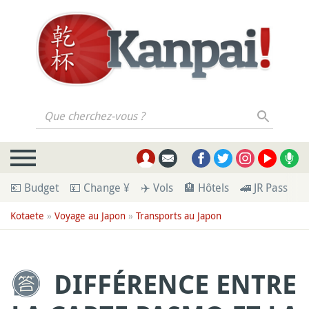
Que cherchez-vous ?
💶 Budget
💴 Change ¥
✈️ Vols
🏨 Hôtels
🚄 JR Pass
🪪
Kotaete
»
Voyage au Japon
»
Transports au Japon
DIFFÉRENCE ENTRE