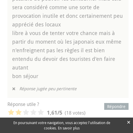
sera considéré comme une sorte de
provocation inutile et donc certainement peu
apprécié des locaux
libre à vous de tenter votre chance mais à
partir du moment où les japonais eux même
n'enfreignent pas les règles il est bien
entendu du devoir des touristes d'en faire
autant
bon séjour
❌
Réponse jugée peu pertinente
Réponse utile ?
Répondre
(18 votes)
1,61
/5
×
En poursuivant votre navigation, vous acceptez l'utilisation de
cookies.
En savoir plus