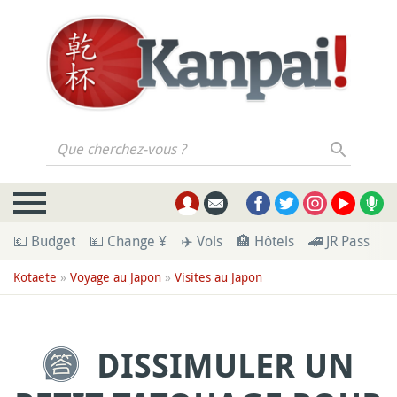
Que cherchez-vous ?
💶 Budget
💴 Change ¥
✈️ Vols
🏨 Hôtels
🚄 JR Pass
🪪
Kotaete
»
Voyage au Japon
»
Visites au Japon
DISSIMULER UN