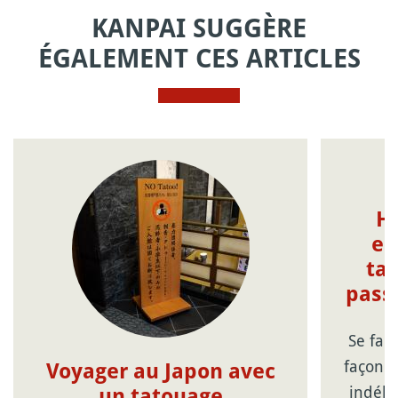
KANPAI SUGGÈRE
ÉGALEMENT CES ARTICLES
Ha
en
ta
pass
Se fai
façon d
Voyager au Japon avec
indélé
un tatouage