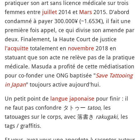
pratiquer son art sans licence médicale sur trois
femmes entre
juillet
2014 et
Mars
2015. D'abord
condamné à payer 300.000¥ (~1.653€), il fait une
première fois appel, ce qui divise son amende par
deux. Finalement, la Haute Court de justice
l'acquitte
totalement en
novembre
2018 en
statuant que son acte ne relève pas de la pratique
médicale. Masuda a profité de cette médiatisation
pour co-fonder une ONG baptisée "
Save Tattooing
in Japan
" toujours active aujourd'hui.
Un petit point de
langue japonaise
pour finir : il
ne faut pas confondre タトゥー
tatoo
, les
tatouages sur le corps, avec 落書き
rakugaki
, les
tags / graffitis.
Et vous, avez-vous une anecdote à raconter autour