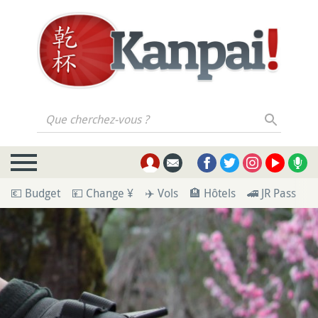
Que cherchez-vous ?
💶 Budget
💴 Change ¥
✈️ Vols
🏨 Hôtels
🚄 JR Pass
🪪