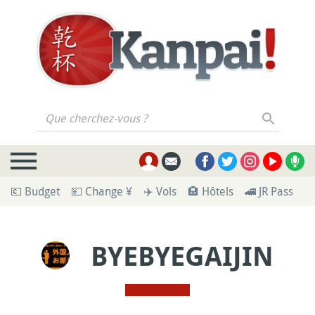
Que cherchez-vous ?
💶 Budget
💴 Change ¥
✈️ Vols
🏨 Hôtels
🚄 JR Pass
🪪
BYEBYEGAIJIN