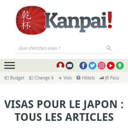
Que cherchez-vous ?
💶 Budget
💴 Change ¥
✈️ Vols
🏨 Hôtels
🚄 JR Pass
🪪
VISAS POUR LE JAPON :
TOUS LES ARTICLES