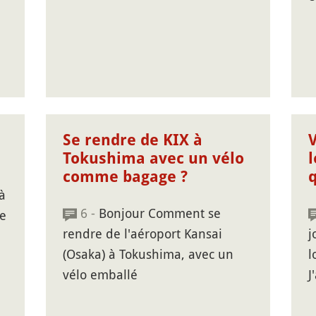
Se rendre de KIX à
Tokushima avec un vélo
l
comme bagage ?
q
à
6 -
Bonjour Comment se
e
rendre de l'aéroport Kansai
j
e
(Osaka) à Tokushima, avec un
l
vélo emballé
J