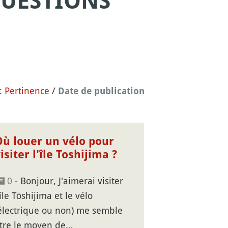
QUESTIONS
 :
Pertinence
/
Date de publication
Où louer un vélo pour
isiter l'île Toshijima ?
0 -
Bonjour, J'aimerai visiter
'île Tōshijima et le vélo
électrique ou non) me semble
tre le moyen de…