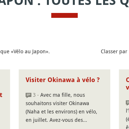
JAPON : TOUTES LES 
ique «Vélo au Japon».
Classer par
Visiter Okinawa à vélo ?
v
t
3 -
Avec ma fille, nous
souhaitons visiter Okinawa
l
(Naha et les environs) en vélo,
(
en juillet. Avez-vous des…
ê