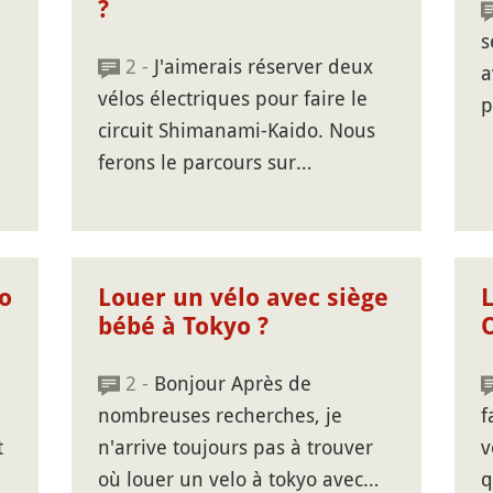
?
s
2 -
J'aimerais réserver deux
a
vélos électriques pour faire le
p
circuit Shimanami-Kaido. Nous
ferons le parcours sur…
o
Louer un vélo avec siège
bébé à Tokyo ?
2 -
Bonjour Après de
nombreuses recherches, je
f
t
n'arrive toujours pas à trouver
v
où louer un velo à tokyo avec…
q