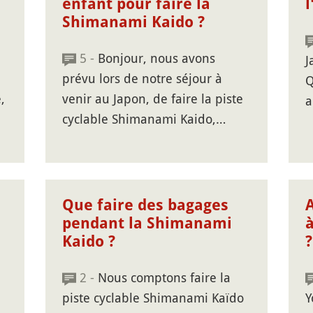
enfant pour faire la
l
Shimanami Kaido ?
5 -
Bonjour, nous avons
J
prévu lors de notre séjour à
Q
,
venir au Japon, de faire la piste
a
cyclable Shimanami Kaido,…
Que faire des bagages
pendant la Shimanami
Kaido ?
?
2 -
Nous comptons faire la
piste cyclable Shimanami Kaïdo
Y