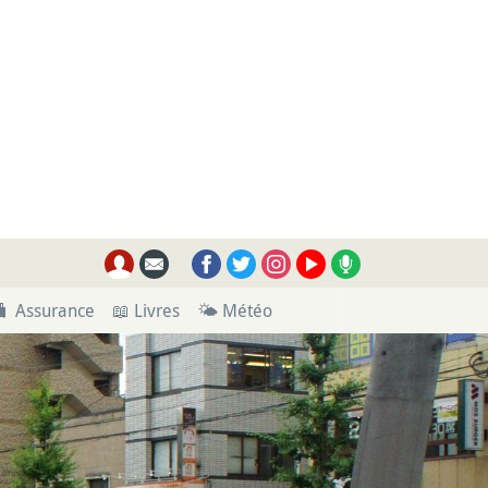
🧳 Assurance
📖 Livres
🌤 Météo