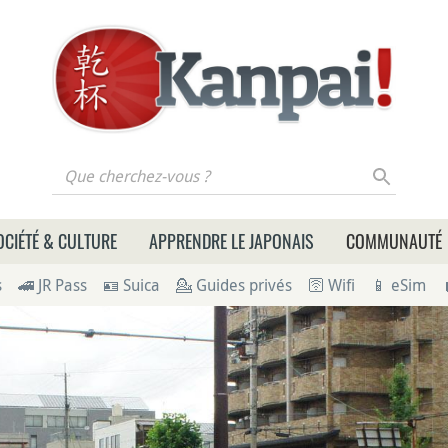
 cherchez-vous ?
OCIÉTÉ & CULTURE
APPRENDRE LE JAPONAIS
COMMUNAUTÉ
s
🚄 JR Pass
🪪 Suica
💁 Guides privés
🛜 Wifi
📱 eSim