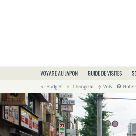
Que
VOYAGE AU JAPON
GUIDE DE VISITES
S
💶 Budget
💴 Change ¥
✈️ Vols
🏨 Hôtel