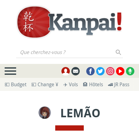
Que cherchez-vous ?
💶 Budget
💴 Change ¥
✈️ Vols
🏨 Hôtels
🚄 JR Pass
🪪
LEMÃO