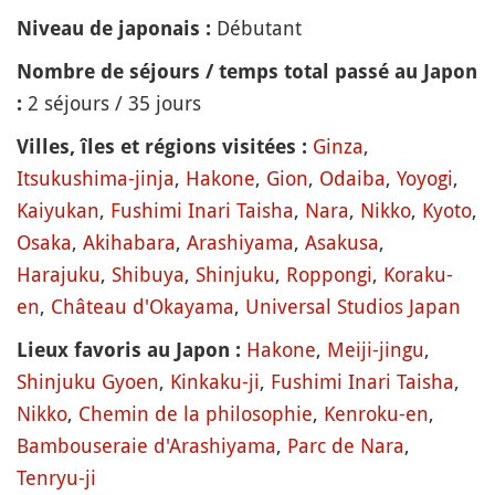
Débutant
Niveau de japonais :
Nombre de séjours / temps total passé au Japon
2 séjours / 35 jours
:
Ginza
,
Villes, îles et régions visitées :
Itsukushima-jinja
,
Hakone
,
Gion
,
Odaiba
,
Yoyogi
,
Kaiyukan
,
Fushimi Inari Taisha
,
Nara
,
Nikko
,
Kyoto
,
Osaka
,
Akihabara
,
Arashiyama
,
Asakusa
,
Harajuku
,
Shibuya
,
Shinjuku
,
Roppongi
,
Koraku-
en
,
Château d'Okayama
,
Universal Studios Japan
Hakone
,
Meiji-jingu
,
Lieux favoris au Japon :
Shinjuku Gyoen
,
Kinkaku-ji
,
Fushimi Inari Taisha
,
Nikko
,
Chemin de la philosophie
,
Kenroku-en
,
Bambouseraie d'Arashiyama
,
Parc de Nara
,
Tenryu-ji