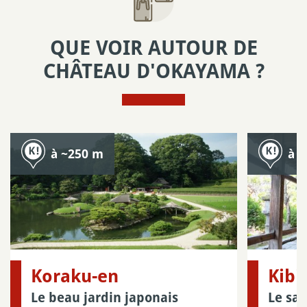
QUE VOIR AUTOUR DE
CHÂTEAU D'OKAYAMA ?
à ~250 m
à 
Koraku-en
Kibi
Le beau jardin japonais
Le sa