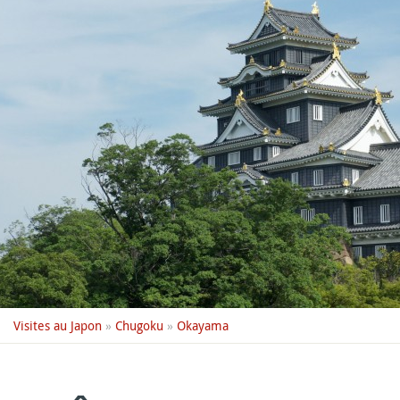
Visites au Japon
»
Chugoku
»
Okayama