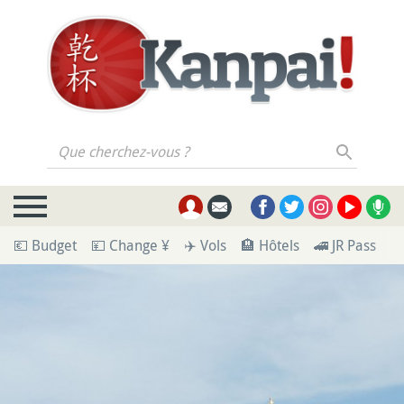
Que cherchez-vous ?
💶 Budget
💴 Change ¥
✈️ Vols
🏨 Hôtels
🚄 JR Pass
🪪