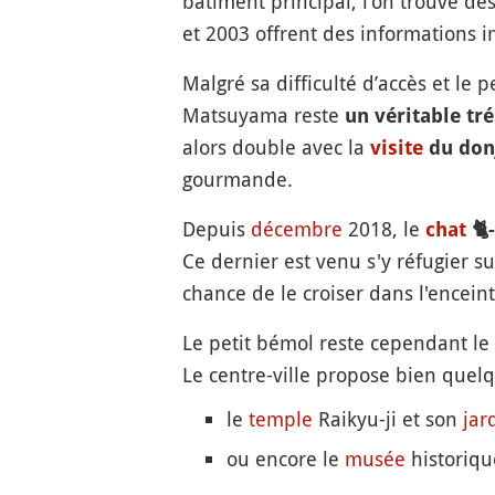
bâtiment principal, l'on trouve des
et 2003 offrent des informations 
Malgré sa difficulté d’accès et le
Matsuyama reste
un véritable tr
alors double avec la
visite
du don
gourmande.
Depuis
décembre
2018, le
chat
🐈
Ce dernier est venu s'y réfugier s
chance de le croiser dans l'encein
Le petit bémol reste cependant le
Le centre-ville propose bien que
le
temple
Raikyu-ji et son
jar
ou encore le
musée
historique