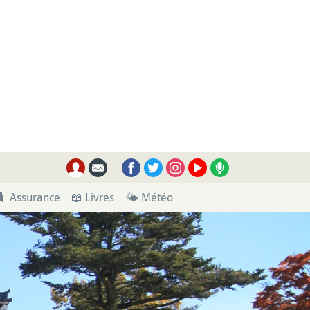
🧳 Assurance
📖 Livres
🌤 Météo