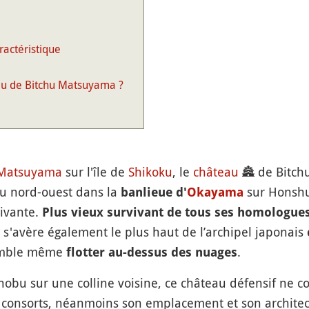
ractéristique
u de Bitchu Matsuyama ?
Matsuyama
sur l'île de
Shikoku
, le
château
🏯
de Bitch
au nord-ouest dans la
sur Honshu. 
banlieue d'
Okayama
vivante.
Plus vieux survivant de tous ses homologue
l s'avère également le plus haut de l’archipel japonais
semble même
.
flotter au-dessus des nuages
obu sur une colline voisine, ce château défensif ne c
s consorts, néanmoins son emplacement et son architect