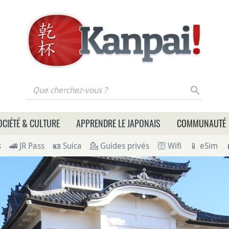
 cherchez-vous ?
OCIÉTÉ & CULTURE
APPRENDRE LE JAPONAIS
COMMUNAUTÉ
s
🚄 JR Pass
🪪 Suica
💁 Guides privés
🛜 Wifi
📱 eSim