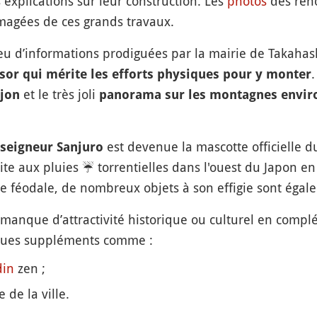
 explications sur leur construction. Les
photos
des réno
imagées de ces grands travaux.
 peu d’informations prodiguées par la mairie de Takahas
.
ésor qui mérite les efforts physiques pour y monter
et le très joli
jon
panorama sur les montagnes envir
est devenue la mascotte officielle 
-seigneur Sanjuro
uite aux pluies
☔️
torrentielles dans l'ouest du Japon e
te féodale, de nombreux objets à son effigie sont égal
 manque d’attractivité historique ou culturel en com
lques suppléments comme :
din
zen ;
 de la ville.