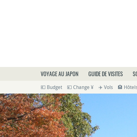
Que
VOYAGE AU JAPON
GUIDE DE VISITES
S
💶 Budget
💴 Change ¥
✈️ Vols
🏨 Hôtel