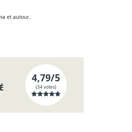
ma et autour.
4,79
/5
É
(34 votes)