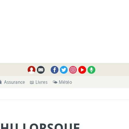
🧳 Assurance
📖 Livres
🌤 Météo
SHU LORSQUE