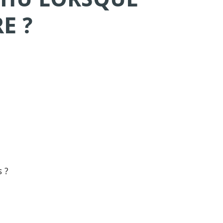
E ?
 ?