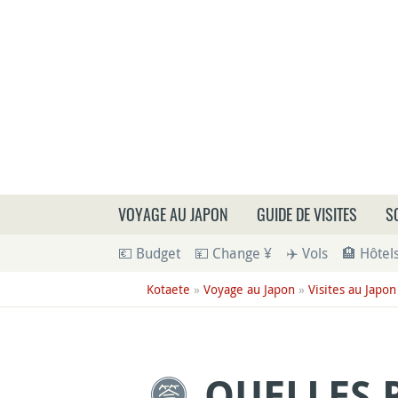
Que
VOYAGE AU JAPON
GUIDE DE VISITES
S
💶 Budget
💴 Change ¥
✈️ Vols
🏨 Hôtel
Kotaete
»
Voyage au Japon
»
Visites au Japon
QUELLES 