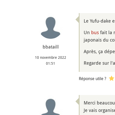
Le Yufu-dake e
Un
bus
fait la
japonais du co
bbataill
Après, ça dépe
10 novembre 2022
Regarde sur l'
01:51
Réponse utile ?
Merci beaucou
Je vais organi