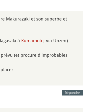
oire Makurazaki et son superbe et
 Nagasaki à
Kumamoto
, via Unzen)
ue prévu (et procure d'improbables
éplacer
Répondre