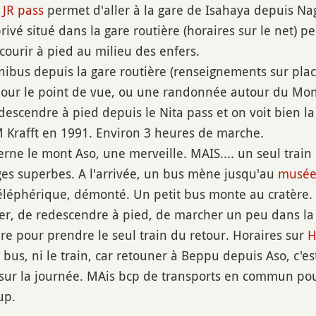
e
JR pass
permet d'aller à la gare de Isahaya depuis Na
rivé situé dans la gare routière (horaires sur le net) pe
courir à pied au milieu des enfers.
ibus depuis la gare routière (renseignements sur pla
pour le point de vue, ou une randonnée autour du Mo
descendre à pied depuis le Nita pass et on voit bien la
 Krafft en 1991. Environ 3 heures de marche.
erne le mont Aso, une merveille. MAIS.... un seul train
es superbes. A l'arrivée, un bus mène jusqu'au
musé
 téléphérique, démonté. Un petit bus monte au cratère
r, de redescendre à pied, de marcher un peu dans la 
re pour prendre le seul train du retour. Horaires sur
H
 bus, ni le train, car retouner à Beppu depuis Aso, c'es
n sur la journée. MAis bcp de transports en commun pou
up.