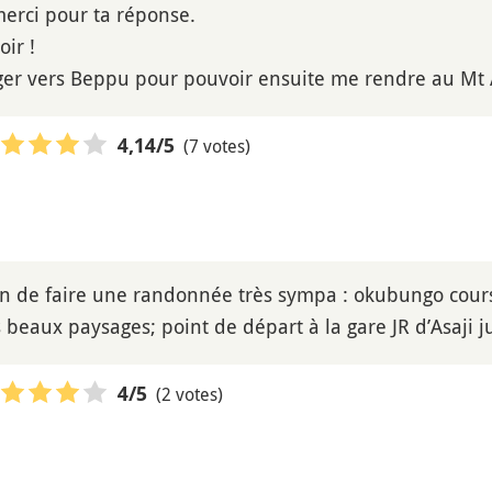
merci pour ta réponse.
oir !
iger vers Beppu pour pouvoir ensuite me rendre au Mt 
(7 votes)
4,14
/5
sion de faire une randonnée très sympa : okubungo cours
s beaux paysages; point de départ à la gare JR d’Asaji j
(2 votes)
4
/5