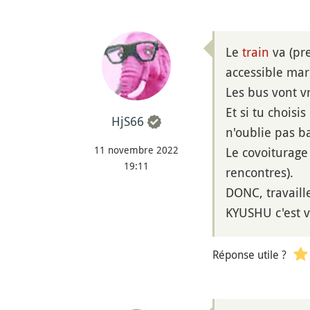
Le
train
va (pre
accessible mar
Les bus vont v
Et si tu choisi
HjS66
n'oublie pas b
11 novembre 2022
Le covoiturage 
19:11
rencontres).
DONC, travaill
KYUSHU c'est 
Réponse utile ?