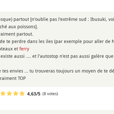
sque) partout [n'oublie pas l'extrême sud : Ibusuki, v
ché aux poissons].
raiment partout.
s de te perdre dans les iles (par exemple pour aller de
ateaux et
ferry
existe aussi .... et l'autostop n'est pas aussi galère q
e tes envies ... tu trouveras toujours un moyen de te d
vraiment TOP
(8 votes)
4,63
/5