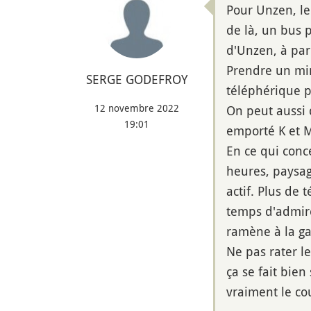
Pour Unzen, l
de là, un bus p
d'Unzen, à par
Prendre un min
SERGE GODEFROY
téléphérique 
12 novembre 2022
On peut aussi 
19:01
emporté K et M
En ce qui conc
heures, paysag
actif. Plus de
temps d'admire
ramène à la ga
Ne pas rater le
ça se fait bie
vraiment le co