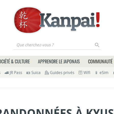
 cherchez-vous ?
OCIÉTÉ & CULTURE
APPRENDRE LE JAPONAIS
COMMUNAUTÉ
s
🚄 JR Pass
🪪 Suica
💁 Guides privés
🛜 Wifi
📱 eSim
RANDONNÉES À KYU