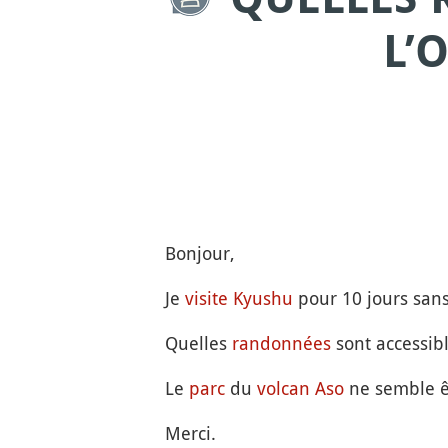
L’
Bonjour,
Je
visite
Kyushu
pour 10 jours san
Quelles
randonnées
sont accessib
Le
parc
du
volcan
Aso
ne semble êt
Merci.