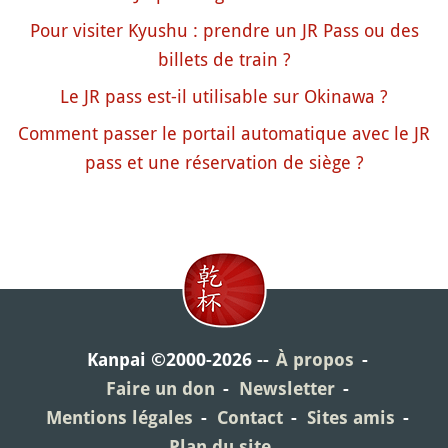
Pour visiter Kyushu : prendre un JR Pass ou des
billets de train ?
Le JR pass est-il utilisable sur Okinawa ?
Comment passer le portail automatique avec le JR
pass et une réservation de siège ?
Kanpai ©2000-2026
À propos
Faire un don
Newsletter
Mentions légales
Contact
Sites amis
Plan du site