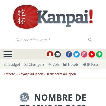
Que cherchez-vous ?
💶 Budget
💴 Change ¥
✈️ Vols
🏨 Hôtels
🚄 JR Pass
🪪
Kotaete
»
Voyage au Japon
»
Transports au Japon
NOMBRE DE