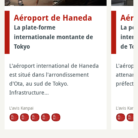
Aéroport de Haneda
Aéro
La plate-forme
La por
internationale montante de
intern
Tokyo
de To
L'aéroport international de Haneda
L'aéropo
est situé dans l'arrondissement
attenant
d'Ota, au sud de Tokyo.
préfectu
Infrastructure…
L'avis Kanpai
L'avis Kanp