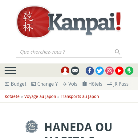
Que cherchez-vous ?
💶 Budget
💴 Change ¥
✈️ Vols
🏨 Hôtels
🚄 JR Pass
🪪
Kotaete
»
Voyage au Japon
»
Transports au Japon
HANEDA OU