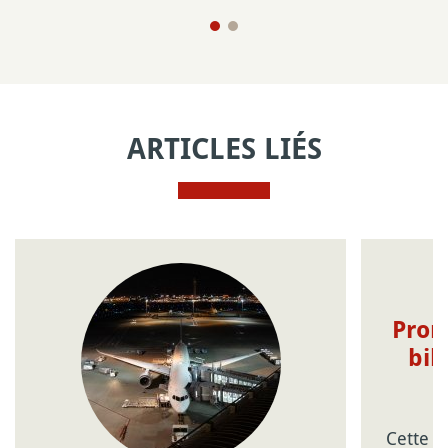
ARTICLES LIÉS
Prom
bil
Cette p