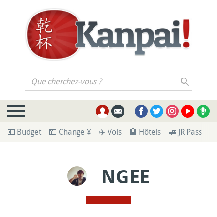
Que cherchez-vous ?
💶 Budget
💴 Change ¥
✈️ Vols
🏨 Hôtels
🚄 JR Pass
🪪
NGEE