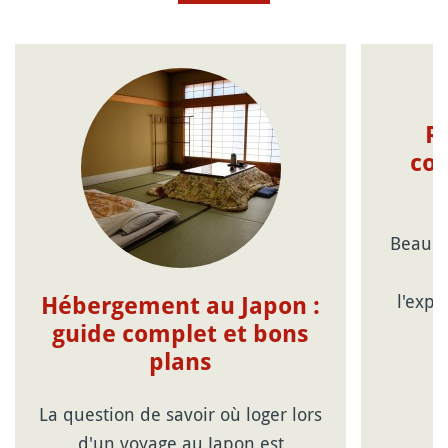
R
con
Beauco
c
l'expé
Hébergement au Japon :
guide complet et bons
plans
La question de savoir où loger lors
d'un voyage au Japon est