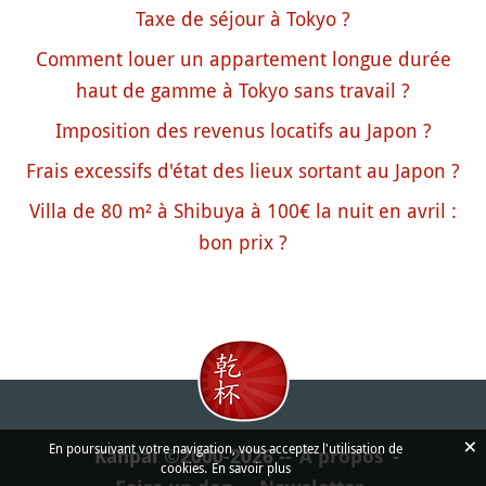
Taxe de séjour à Tokyo ?
Comment louer un appartement longue durée
haut de gamme à Tokyo sans travail ?
Imposition des revenus locatifs au Japon ?
Frais excessifs d'état des lieux sortant au Japon ?
Villa de 80 m² à Shibuya à 100€ la nuit en avril :
bon prix ?
×
En poursuivant votre navigation, vous acceptez l'utilisation de
Kanpai ©2000-2026
À propos
cookies.
En savoir plus