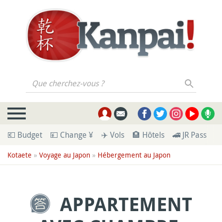
Que cherchez-vous ?
💶 Budget
💴 Change ¥
✈️ Vols
🏨 Hôtels
🚄 JR Pass
🪪
Kotaete
»
Voyage au Japon
»
Hébergement au Japon
APPARTEMENT