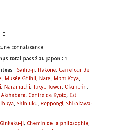
 :
une connaissance
1
ps total passé au Japon :
Saiho-ji
,
Hakone
,
Carrefour de
itées :
a
,
Musée Ghibli
,
Nara
,
Mont Koya
,
i
,
Naramachi
,
Tokyo Tower
,
Okuno-in
,
,
Akihabara
,
Centre de Kyoto
,
Est
hibuya
,
Shinjuku
,
Roppongi
,
Shirakawa-
Ginkaku-ji
,
Chemin de la philosophie
,