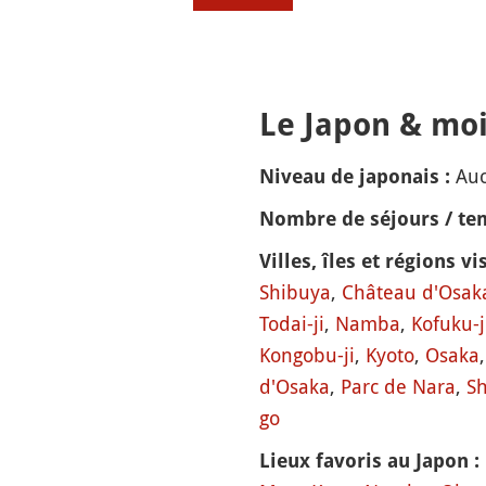
Le Japon & moi
Auc
Niveau de japonais :
Nombre de séjours / tem
Villes, îles et régions vis
Shibuya
,
Château d'Osak
Todai-ji
,
Namba
,
Kofuku-j
Kongobu-ji
,
Kyoto
,
Osaka
d'Osaka
,
Parc de Nara
,
S
go
Lieux favoris au Japon :