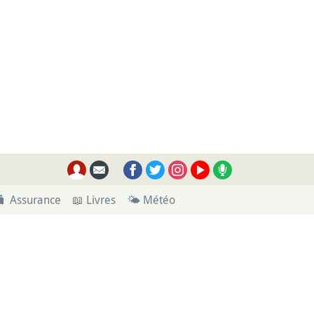
🧳 Assurance
📖 Livres
🌤 Météo