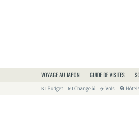
Que
VOYAGE AU JAPON
GUIDE DE VISITES
S
💶 Budget
💴 Change ¥
✈️ Vols
🏨 Hôtel