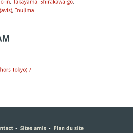
o-in
,
Takayama
,
Shirakawa-go
,
avis)
,
Inujima
AM
hors Tokyo) ?
ntact
Sites amis
Plan du site