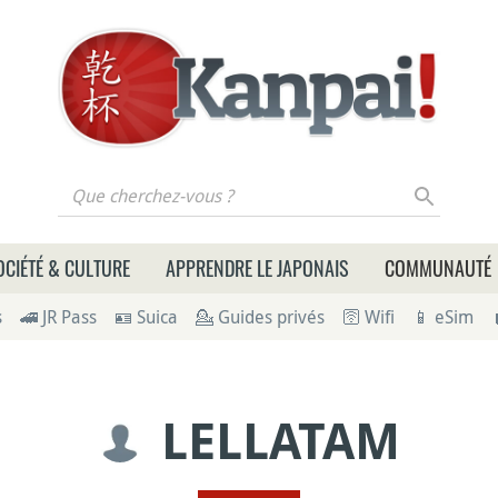
 cherchez-vous ?
OCIÉTÉ & CULTURE
APPRENDRE LE JAPONAIS
COMMUNAUTÉ
s
🚄 JR Pass
🪪 Suica
💁 Guides privés
🛜 Wifi
📱 eSim
LELLATAM