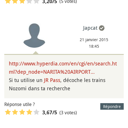
(5 votes)
3,20
/5
Japcat
21 janvier 2015
18:45
http://www.hyperdia.com/en/cgi/en/search.ht
ml?dep_node=NARITA%20AIRPORT…
Si tu utilise un
JR Pass
, décoche les trains
Nozomi dans ta recherche
Réponse utile ?
Répondre
(3 votes)
3,67
/5