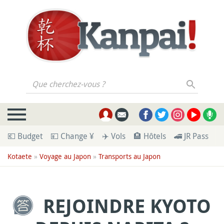
Que cherchez-vous ?
💶 Budget
💴 Change ¥
✈️ Vols
🏨 Hôtels
🚄 JR Pass
🪪
Kotaete
»
Voyage au Japon
»
Transports au Japon
REJOINDRE KYOTO