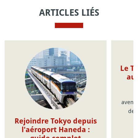
ARTICLES LIÉS
Le Tr
au
S
aventu
de 
c
Rejoindre Tokyo depuis
l'aéroport Haneda :