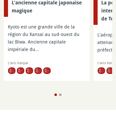
L'ancienne capitale japonaise
La por
magique
intern
de To
Kyoto est une grande ville de la
région du Kansai au sud-ouest du
L'aéropo
lac Biwa. Ancienne capitale
attenant
impériale du…
préfectu
L'avis Kanpai
L'avis Kanp