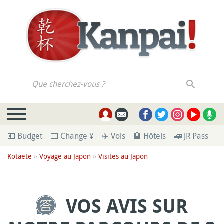
Que cherchez-vous ?
💶 Budget
💴 Change ¥
✈️ Vols
🏨 Hôtels
🚄 JR Pass
🪪
Kotaete
»
Voyage au Japon
»
Visites au Japon
VOS AVIS SUR