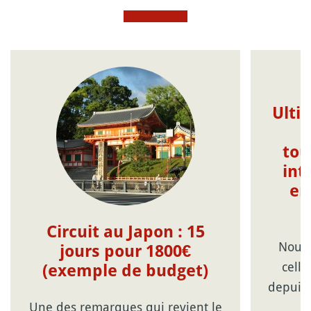
Ulti
tou
int
en
Circuit au Japon : 15
Nouve
jours pour 1800€
celle
(exemple de budget)
depuis 
Une des remarques qui revient le