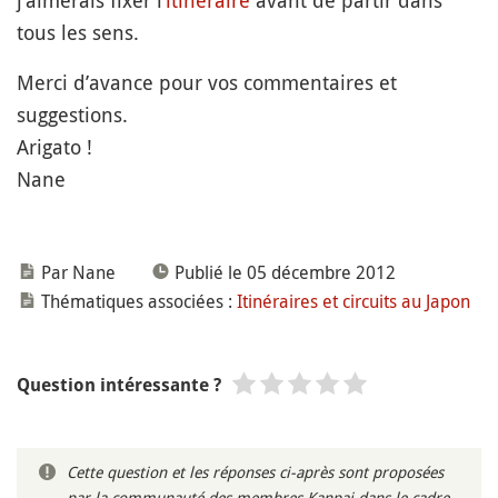
j’aimerais fixer l’
itinéraire
avant de partir dans
tous les sens.
Merci d’avance pour vos commentaires et
suggestions.
Arigato !
Nane
Par Nane
Publié le 05 décembre 2012
Thématiques associées :
Itinéraires et circuits au Japon
Question intéressante ?
Cette question et les réponses ci-après sont proposées
par la communauté des membres Kanpai dans le cadre