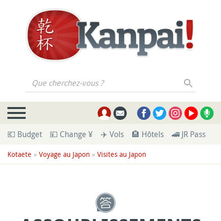
Que cherchez-vous ?
💶 Budget
💴 Change ¥
✈️ Vols
🏨 Hôtels
🚄 JR Pass
🪪
Kotaete
»
Voyage au Japon
»
Visites au Japon