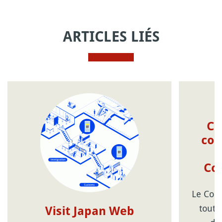
ARTICLES LIÉS
Co
com
Cor
Le Coro
tout 
Visit Japan Web