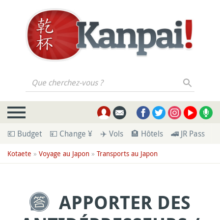
Que cherchez-vous ?
💶 Budget
💴 Change ¥
✈️ Vols
🏨 Hôtels
🚄 JR Pass
🪪
Kotaete
»
Voyage au Japon
»
Transports au Japon
APPORTER DES