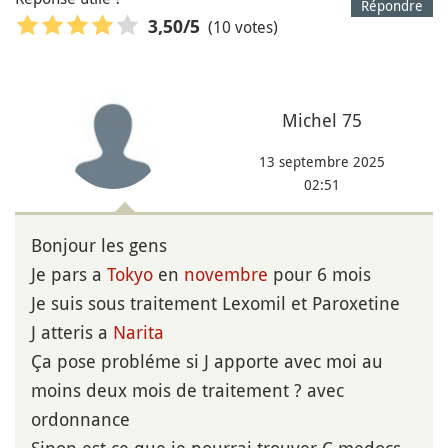
Répondre
(10 votes)
3,50
/5
Michel 75
13 septembre 2025
02:51
Bonjour les gens
Je pars a
Tokyo
en
novembre
pour 6 mois
Je suis sous traitement Lexomil et Paroxetine
J atteris a
Narita
Ça pose probléme si J apporte avec moi au
moins deux mois de traitement ? avec
ordonnance
Sinon est ce que je pourrai trouver C medocs