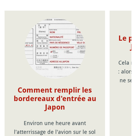
Le pr
J
Cela n
: alor
ne sem
Comment remplir les
bordereaux d'entrée au
Japon
Environ une heure avant
l'atterrissage de l'avion sur le sol