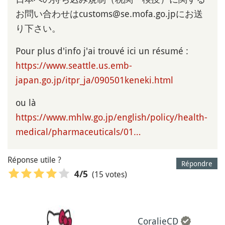
お問い合わせはcustoms@se.mofa.go.jpにお送
り下さい。
Pour plus d'info j'ai trouvé ici un résumé :
https://www.seattle.us.emb-
japan.go.jp/itpr_ja/090501keneki.html
ou là
https://www.mhlw.go.jp/english/policy/health-
medical/pharmaceuticals/01…
Réponse utile ?
Répondre
(15 votes)
4
/5
CoralieCD