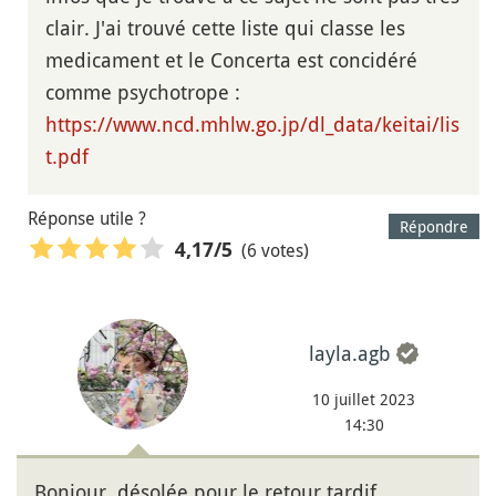
clair. J'ai trouvé cette liste qui classe les
medicament et le Concerta est concidéré
comme psychotrope :
https://www.ncd.mhlw.go.jp/dl_data/keitai/lis
t.pdf
Réponse utile ?
Répondre
(6 votes)
4,17
/5
layla.agb
10 juillet 2023
14:30
Bonjour, désolée pour le retour tardif.