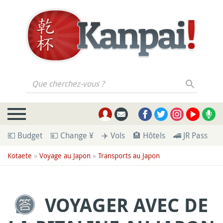
Que cherchez-vous ?
💶 Budget
💴 Change ¥
✈️ Vols
🏨 Hôtels
🚄 JR Pass
🪪
Kotaete
»
Voyage au Japon
»
Transports au Japon
VOYAGER AVEC DE