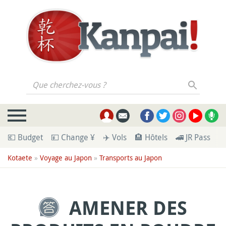
Que cherchez-vous ?
💶 Budget
💴 Change ¥
✈️ Vols
🏨 Hôtels
🚄 JR Pass
🪪
Kotaete
»
Voyage au Japon
»
Transports au Japon
AMENER DES