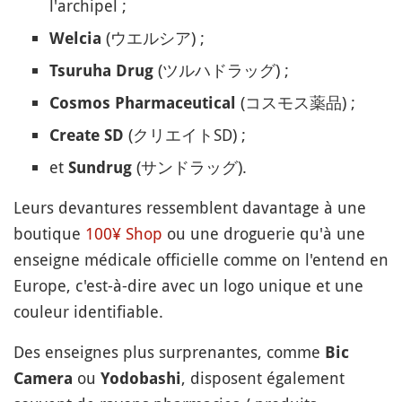
l'archipel ;
(ウエルシア) ;
Welcia
(ツルハドラッグ) ;
Tsuruha Drug
(コスモス薬品) ;
Cosmos Pharmaceutical
(クリエイトSD) ;
Create SD
et
(サンドラッグ).
Sundrug
Leurs devantures ressemblent davantage à une
boutique
100¥ Shop
ou une droguerie qu'à une
enseigne médicale officielle comme on l'entend en
Europe, c'est-à-dire avec un logo unique et une
couleur identifiable.
Des enseignes plus surprenantes, comme
Bic
ou
, disposent également
Camera
Yodobashi