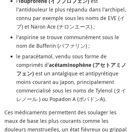
l'
est
ibuprofène (イブプロフェン)
l'antidouleur le plus répandu dans l'archipel,
connu par exemple sous les noms de EVE (イ
ブ) et Naron Ace (ナロンエース) ;
l'aspirine se trouve communément sous le
nom de Bufferin (バファリン) ;
le paracétamol, vendu sous forme de
comprimés d'
acétaminophène (アセトアミノ
est un antalgique et antipyrétique
フェン)
moins courant au Japon, principalement
commercialisé sous les noms de Tylenol (タイ
レノール ) ou Popadon A (ポパドンA).
Ces médicaments permettent des soulager les
maux de base les plus courants comme les
douleurs menstruelles, un état fiévreux ou grippal