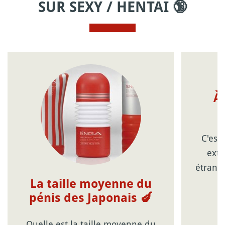
SUR SEXY / HENTAI 🔞
À 
C'est
extr
étrange
La taille moyenne du
pénis des Japonais 🍆
Quelle est la taille moyenne du