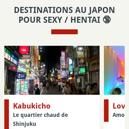
DESTINATIONS AU JAPON
POUR SEXY / HENTAI 🔞
Kabukicho
Love
Le quartier chaud de
Amour 
Shinjuku